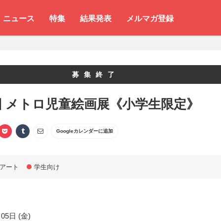
ニュース
特集
結果発表
メルマガ登録
募集終了
回 メトロ児童絵画展《小学生限定》
Googleカレンダーに追加
アート
学生向け
05日 (金)