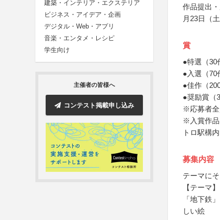
建築・インテリア・エクステリア
作品提出・
ビジネス・アイデア・企画
月23日（
デジタル・Web・アプリ
音楽・エンタメ・レシピ
賞
学生向け
●特選（3
●入選（7
●佳作（2
主催者の皆様へ
●奨励賞（
コンテスト掲載申し込み
※応募者全
※入賞作品
トロ駅構内
募集内容
テーマにそ
【テーマ】
「地下鉄」
しい絵