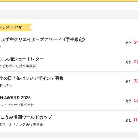
ンテスト
[PR]
クル学生クリエイターズアワード《学生限定》
2
あと
ト
5回 人権ショートレター
2
あと
のまちづくり推進協議会
 化学の日「缶バッジデザイン」募集
7
あと
本化学会
N AWARD 2026
5
あと
ネットグループ株式会社
くにうみ漫画ワールドカップ
11
あと
画ワールドカップ実行委員会