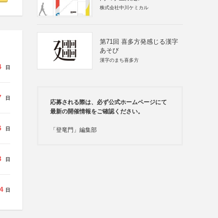
株式会社中川ケミカル
第71回 喜多方発感じる漢字
あそび
漢字のまち喜多方
4
日
7
日
応募される際は、必ず公式ホームページにて
最新の開催情報をご確認ください。
6
日
「登竜門」編集部
3
日
4
日