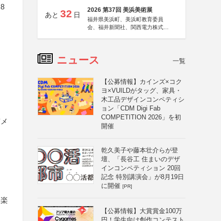
8
2026 第37回 美浜美術展
32
あと
日
福井県美浜町、美浜町教育委員
会、福井新聞社、関西電力株式会
社
ニュース
一覧
【公募情報】カインズ×コク
ヨ×VUILDがタッグ、家具・
木工品デザインコンペティシ
ョン「CDM Digi Fab
COMPETITION 2026」を初
京メ
開催
乾久美子や藤本壮介らが登
壇、「長谷工 住まいのデザ
インコンペティション 20回
記念 特別講演会」が8月19日
に開催
[PR]
る楽
【公募情報】大賞賞金100万
円！学生向け創作コンテスト