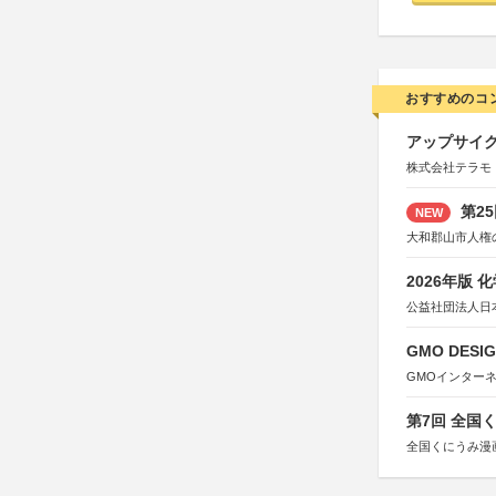
おすすめのコ
アップサイ
株式会社テラモ
第2
NEW
大和郡山市人権
2026年版
公益社団法人日
GMO DESIG
GMOインター
第7回 全国
全国くにうみ漫