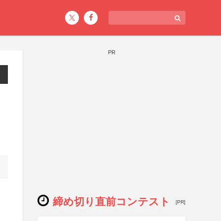
PR
締め切り直前コンテスト
[PR]