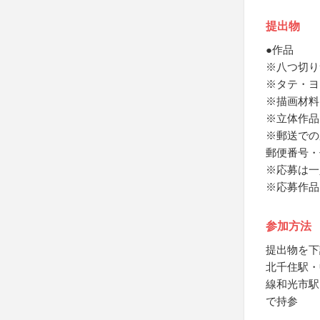
提出物
●作品
※八つ切り
※タテ・ヨ
※描画材料
※立体作品
※郵送での
郵便番号・
※応募は一
※応募作品
参加方法
提出物を下
北千住駅・
線和光市駅
で持参