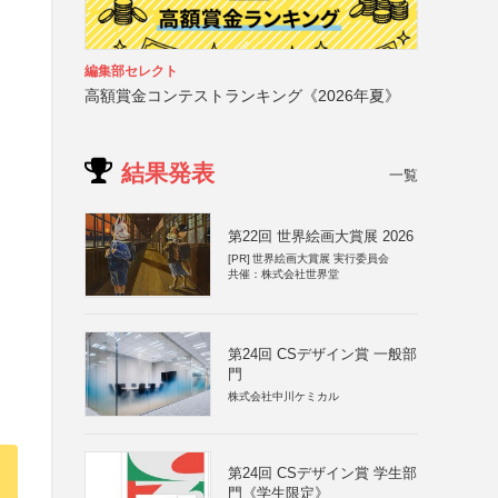
編集部セレクト
高額賞金コンテストランキング《2026年夏》
結果発表
一覧
第22回 世界絵画大賞展 2026
[PR]
世界絵画大賞展 実行委員会
共催：株式会社世界堂
第24回 CSデザイン賞 一般部
門
株式会社中川ケミカル
第24回 CSデザイン賞 学生部
門《学生限定》