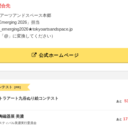
問合先
アーツアンドスペース本郷
merging 2026」担当
ly_emerging2026★tokyoartsandspace.jp
「@」に変換してください）
公式ホームページ
ンテスト
[PR]
ルトラアート九谷ぬり絵コンテスト
5
あと
際陶磁器展 美濃
17
あと
スティバル美濃実行委員会