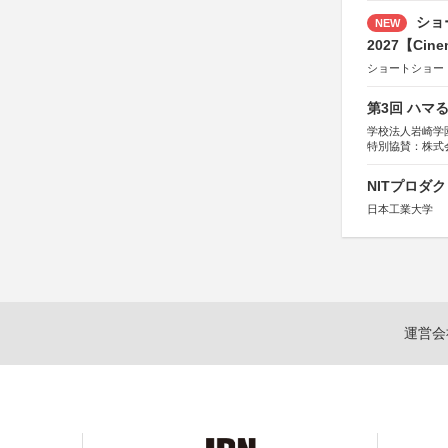
ショ
NEW
2027【Cine
ショートショー
第3回 ハマ
学校法人岩崎学
特別協賛：株式
NITプロダ
日本工業大学
運営会