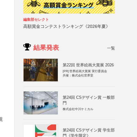
編集部セレクト
高額賞金コンテストランキング《2026年夏》
結果発表
一覧
第22回 世界絵画大賞展 2026
[PR]
世界絵画大賞展 実行委員会
共催：株式会社世界堂
第24回 CSデザイン賞 一般部
門
株式会社中川ケミカル
現
第24回 CSデザイン賞 学生部
門《学生限定》