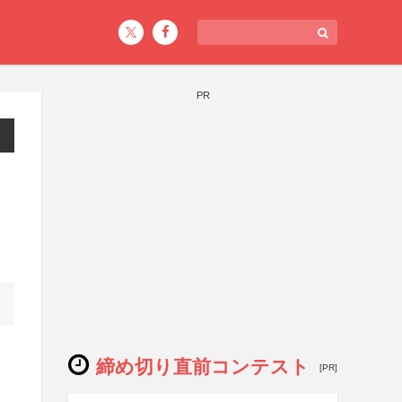
PR
締め切り直前コンテスト
[PR]