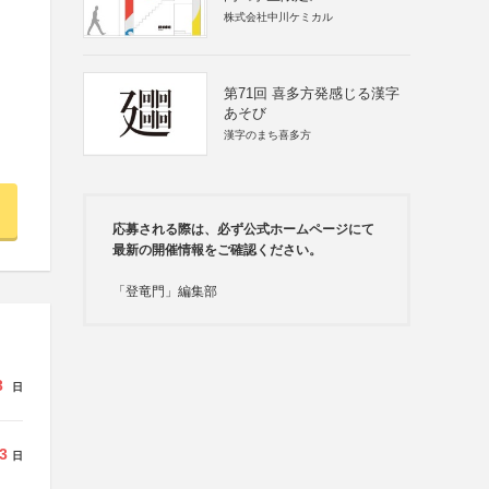
株式会社中川ケミカル
第71回 喜多方発感じる漢字
あそび
漢字のまち喜多方
応募される際は、必ず公式ホームページにて
最新の開催情報をご確認ください。
「登竜門」編集部
3
日
3
日