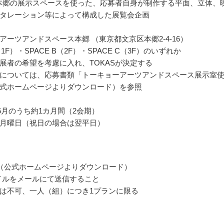
S本郷の展示スペースを使った、応募者自身が制作する平面、立体、
タレーション等によって構成した展覧会企画
アーツアンドスペース本郷 （東京都文京区本郷2-4-16）
A（1F）・SPACE B（2F）・SPACE C（3F）のいずれか
展者の希望を考慮に入れ、TOKASが決定する
については、応募書類「トーキョーアーツアンドスペース展示室
式ホームページよりダウンロード）を参照
～6月のうち約1カ月間（2会期）
月曜日（祝日の場合は翌平日）
（公式ホームページよりダウンロード）
ァイルをメールにて送信すること
は不可、一人（組）につき1プランに限る