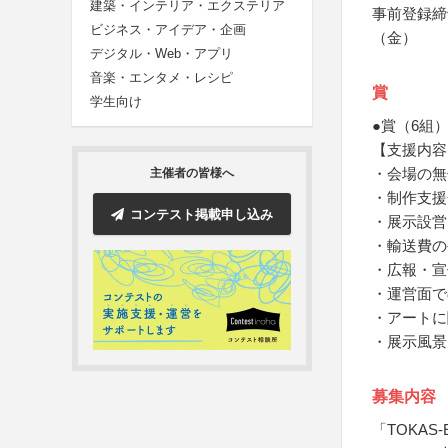
建築・インテリア・エクステリア
事前登録締
ビジネス・アイデア・企画
（金）
デジタル・Web・アプリ
音楽・エンタメ・レシピ
賞
学生向け
●賞（6組） 
【支援内容
・会場の無
主催者の皆様へ
・制作支援
コンテスト掲載申し込み
・展示設営
・輸送費の
・広報・宣
・運営面で
・アートに
・展示風景
募集内容
「TOKAS-