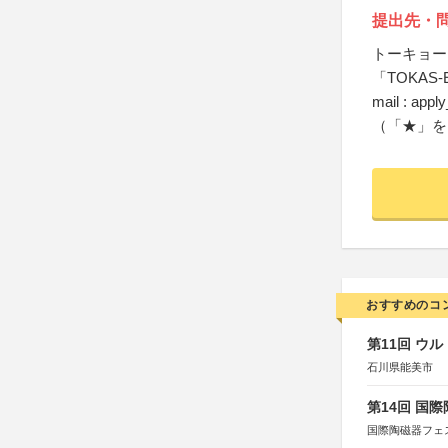
提出先・
トーキョー
「TOKAS-E
mail : app
（「★」を
おすすめのコ
第11回 ウ
石川県能美市
第14回 国
国際陶磁器フェ