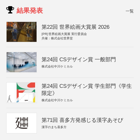
結果発表
一覧
第22回 世界絵画大賞展 2026
[PR]
世界絵画大賞展 実行委員会
共催：株式会社世界堂
第24回 CSデザイン賞 一般部門
株式会社中川ケミカル
第24回 CSデザイン賞 学生部門《学生
限定》
株式会社中川ケミカル
第71回 喜多方発感じる漢字あそび
漢字のまち喜多方