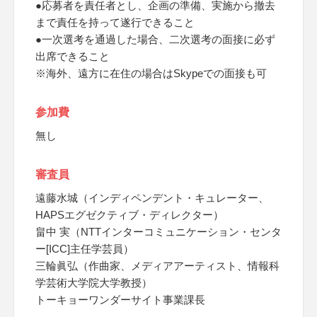
●応募者を責任者とし、企画の準備、実施から撤去
まで責任を持って遂行できること
●一次選考を通過した場合、二次選考の面接に必ず
出席できること
※海外、遠方に在住の場合はSkypeでの面接も可
参加費
無し
審査員
遠藤水城（インディペンデント・キュレーター、
HAPSエグゼクティブ・ディレクター）
畠中 実（NTTインターコミュニケーション・センタ
ー[ICC]主任学芸員）
三輪眞弘（作曲家、メディアアーティスト、情報科
学芸術大学院大学教授）
トーキョーワンダーサイト事業課長