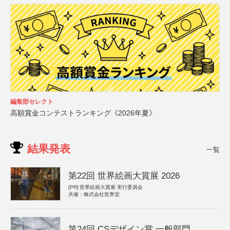
編集部セレクト
高額賞金コンテストランキング《2026年夏》
結果発表
一覧
第22回 世界絵画大賞展 2026
[PR]
世界絵画大賞展 実行委員会
共催：株式会社世界堂
第24回 CSデザイン賞 一般部門