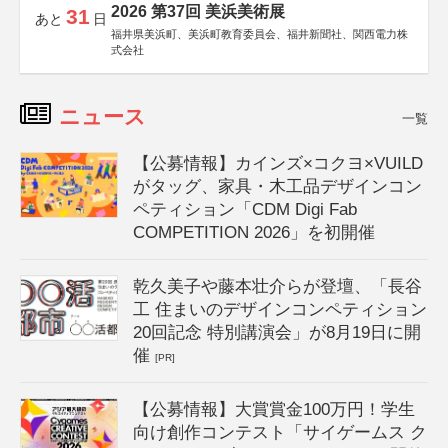
2026 第37回 美浜美術展
31
あと
日
福井県美浜町、美浜町教育委員会、福井新聞社、関西電力株
式会社
ニュース
一覧
【公募情報】カインズ×コクヨ×VUILD
がタッグ、家具・木工品デザインコン
ペティション「CDM Digi Fab
COMPETITION 2026」を初開催
乾久美子や藤本壮介らが登壇、「長谷
工 住まいのデザインコンペティション
20回記念 特別講演会」が8月19日に開
催
[PR]
【公募情報】大賞賞金100万円！学生
向け創作コンテスト「サイゲームス ク