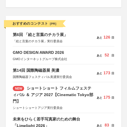
おすすめのコンテスト
[PR]
第6回 「絵と言葉のチカラ展」
126
あと
日
「絵と言葉のチカラ展」実行委員会
GMO DESIGN AWARD 2026
52
あと
日
GMOインターネットグループ株式会社
第14回 国際陶磁器展 美濃
173
あと
日
国際陶磁器フェスティバル美濃実行委員会
ショートショート フィルムフェステ
NEW
ィバル ＆ アジア 2027【Cinematic Tokyo部
175
あと
日
門】
ショートショートアジア実行委員会
未来をひらく若手写真家のための舞台
83
「Limelight 2026」
あと
日