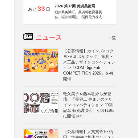
2026 第37回 美浜美術展
33
あと
日
福井県美浜町、美浜町教育委員
会、福井新聞社、関西電力株式会
社
ニュース
一覧
【公募情報】カインズ×コク
ヨ×VUILDがタッグ、家具・
木工品デザインコンペティシ
ョン「CDM Digi Fab
COMPETITION 2026」を初
開催
乾久美子や藤本壮介らが登
壇、「長谷工 住まいのデザ
インコンペティション 20回
記念 特別講演会」が8月19日
に開催
[PR]
【公募情報】大賞賞金100万
円！学生向け創作コンテスト