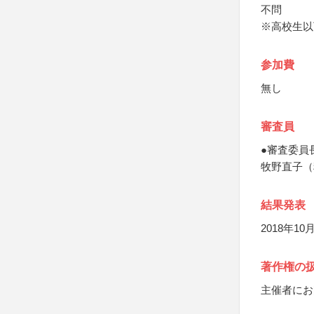
不問
※高校生以
参加費
無し
審査員
●審査委員
牧野直子（
結果発表
2018年1
著作権の
主催者にお