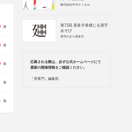
株式会社中川ケミカル
第71回 喜多方発感じる漢字
3
日
あそび
漢字のまち喜多方
5
日
応募される際は、必ず公式ホームページにて
0
日
最新の開催情報をご確認ください。
「登竜門」編集部
日
1
日