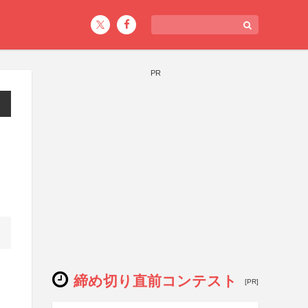
PR
締め切り直前コンテスト
[PR]