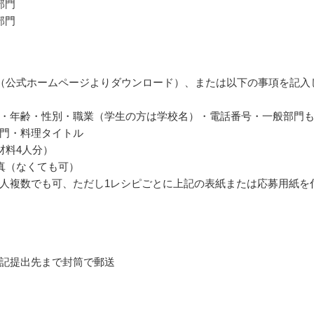
部門
部門
（公式ホームページよりダウンロード）、または以下の事項を記入
・年齢・性別・職業（学生の方は学校名）・電話番号・一般部門
門・料理タイトル
材料4人分）
真（なくても可）
人複数でも可、ただし1レシピごとに上記の表紙または応募用紙を
記提出先まで封筒で郵送