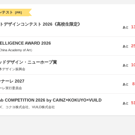
ンテスト
[PR]
クトデザインコンテスト 2026《高校生限定》
1
あと
TELLIGENCE AWARD 2026
2
あと
a Academy of Art）
グッドデザイン・ニューホープ賞
1
あと
本デザイン振興会
ーレ 2027
8
あと
ーレ実行委員会
Fab COMPETITION 2026 by CAINZ×KOKUYO×VUILD
5
あと
、コクヨ株式会社、VUILD株式会社