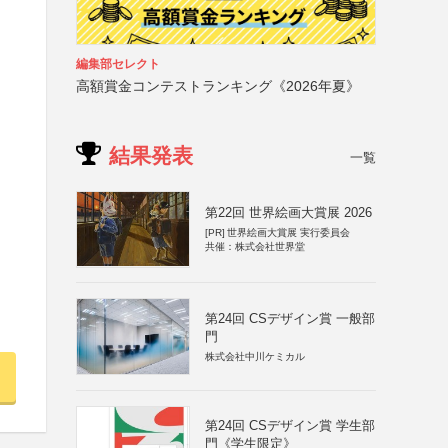
編集部セレクト
高額賞金コンテストランキング《2026年夏》
結果発表
一覧
第22回 世界絵画大賞展 2026
[PR]
世界絵画大賞展 実行委員会
共催：株式会社世界堂
第24回 CSデザイン賞 一般部
門
株式会社中川ケミカル
第24回 CSデザイン賞 学生部
門《学生限定》