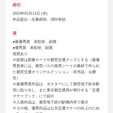
締切
2023年01月11日 (水)
作品提出・応募締切、消印有効
賞
●最優秀賞 表彰状、副賞
●優秀賞 表彰状、副賞
他賞あり
※副賞は図書カードや都営交通グッズとする（最優
秀賞者には、都営バスの座席シートの素材で作られ
た都営交通オリジナルクッション〈非売品〉を贈
呈）
※最優秀賞作品は、ポスターにして都営地下鉄全駅
等に貼り出し、また東京都交通局が発行する「交通
マナーブック」にて紹介
※入賞作品は、都営地下鉄の駅構内等で展示
※その他、優秀作品は公共交通マナーの向上のため