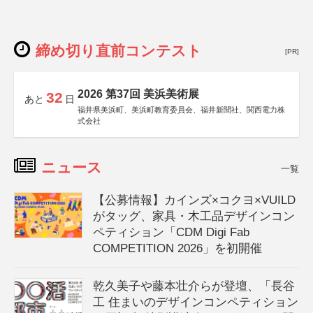
締め切り直前コンテスト
[PR]
2026 第37回 美浜美術展
32
あと
日
福井県美浜町、美浜町教育委員会、福井新聞社、関西電力株
式会社
ニュース
一覧
【公募情報】カインズ×コクヨ×VUILD
がタッグ、家具・木工品デザインコン
ペティション「CDM Digi Fab
COMPETITION 2026」を初開催
乾久美子や藤本壮介らが登壇、「長谷
工 住まいのデザインコンペティション