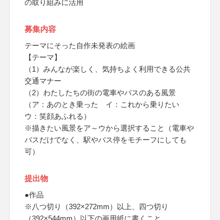
の取り組みに活用
募集内容
テーマにそった自作未発表の絵画
【テーマ】
（1）みんなが楽しく、気持ちよく利用できる公共
交通マナー
（2）わたしたちの街の電車やバスのある風景
（ア：あのとき乗った イ：これから乗りたい
ウ：笑顔あふれる）
※描きたい風景をア～ウから選択すること（電車や
バスだけでなく、駅やバス停をモチーフにしても
可）
提出物
●作品
※八つ切り（392×272mm）以上、四つ切り
（392×544mm）以下の画用紙に書くこと