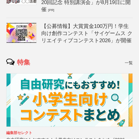
20回記念 特別講演会」が8月19日に開
催
[PR]
【公募情報】大賞賞金100万円！学生
向け創作コンテスト「サイゲームス ク
リエイティブコンテスト2026」が開催
特集
一覧
編集部セレクト