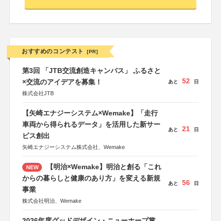
おすすめのコンテスト
[PR]
第3回 「JTB交流創造キャンバス」 ふるさと
52
×交流のアイデアを募集！
あと
日
株式会社JTB
【矢崎エナジーシステム×Wemake】「走行
車両から得られるデータ」を活用した新サー
21
あと
日
ビス創出
矢崎エナジーシステム株式会社、Wemake
【明治×Wemake】明治と創る「これ
NEW
からの暮らしと健康のあり方」を変える新規
56
あと
日
事業
株式会社明治、Wemake
2026年度グッドデザイン・ニューホープ賞