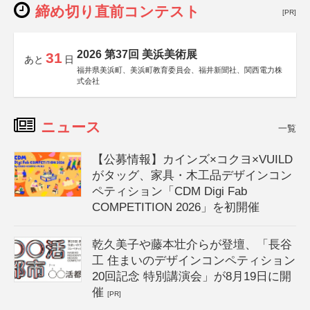
締め切り直前コンテスト
[PR]
2026 第37回 美浜美術展
31
あと
日
福井県美浜町、美浜町教育委員会、福井新聞社、関西電力株
式会社
ニュース
一覧
【公募情報】カインズ×コクヨ×VUILD
がタッグ、家具・木工品デザインコン
ペティション「CDM Digi Fab
COMPETITION 2026」を初開催
乾久美子や藤本壮介らが登壇、「長谷
工 住まいのデザインコンペティション
20回記念 特別講演会」が8月19日に開
催
[PR]