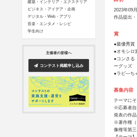
建築・インテリア・エクステリア
ビジネス・アイデア・企画
2023年09月
デジタル・Web・アプリ
作品提出・
音楽・エンタメ・レシピ
学生向け
賞
●最優秀賞
●オモシロ
主催者の皆様へ
●コンさる
コンテスト掲載申し込み
ーグッズ
●ラビ―ち
募集内容
テーマにそ
※応募者自
発表の作品
※著作権（
像権等第三
【テーマ】