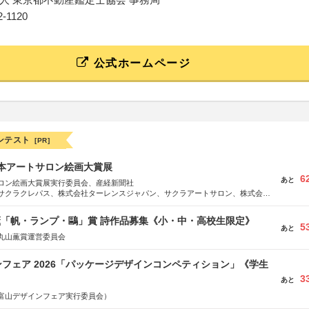
72-1120
公式ホームページ
ンテスト
[PR]
日本アートサロン絵画大賞展
6
あと
ロン絵画大賞展実行委員会、産経新聞社
サクラクレパス、株式会社ターレンスジャパン、サクラアートサロン、株式会社
薫「帆・ランプ・鷗」賞 詩作品募集《小・中・高校生限定》
5
あと
丸山薫賞運営委員会
フェア 2026「パッケージデザインコンペティション」《学生
3
あと
富山デザインフェア実行委員会）