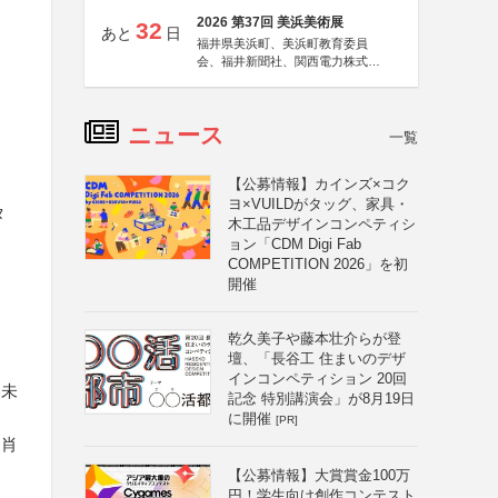
2026 第37回 美浜美術展
32
あと
日
福井県美浜町、美浜町教育委員
会、福井新聞社、関西電力株式会
社
ニュース
一覧
【公募情報】カインズ×コク
ヨ×VUILDがタッグ、家具・
タ
木工品デザインコンペティシ
ョン「CDM Digi Fab
COMPETITION 2026」を初
開催
乾久美子や藤本壮介らが登
壇、「長谷工 住まいのデザ
インコンペティション 20回
い未
記念 特別講演会」が8月19日
に開催
[PR]
、肖
【公募情報】大賞賞金100万
円！学生向け創作コンテスト