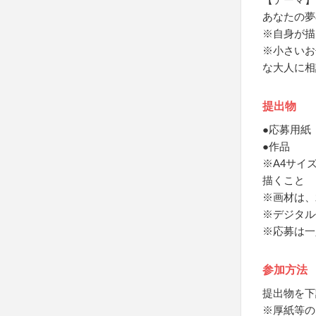
あなたの夢
※自身が描
※小さいお
な大人に相
提出物
●応募用紙
●作品
※A4サイズ
描くこと
※画材は、
※デジタル
※応募は一
参加方法
提出物を下
※厚紙等の