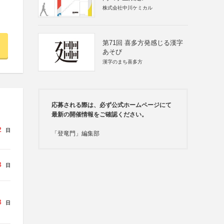
株式会社中川ケミカル
第71回 喜多方発感じる漢字
あそび
漢字のまち喜多方
応募される際は、必ず公式ホームページにて
最新の開催情報をご確認ください。
2
日
「登竜門」編集部
3
日
3
日