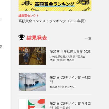
編集部セレクト
社
高額賞金コンテストランキング《2026年夏》
結果発表
一覧
都
第22回 世界絵画大賞展 2026
[PR]
世界絵画大賞展 実行委員会
共催：株式会社世界堂
第24回 CSデザイン賞 一般部
門
株式会社中川ケミカル
第24回 CSデザイン賞 学生部
門《学生限定》