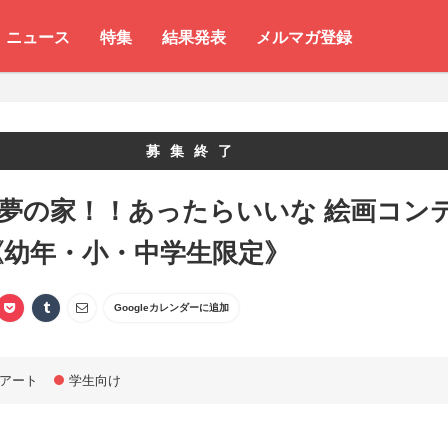
ニュース
特集
結果発表
メルマガ登録
募集終了
 夢の家！！あったらいいな 絵画コン
《幼年・小・中学生限定》
Googleカレンダーに追加
アート
学生向け