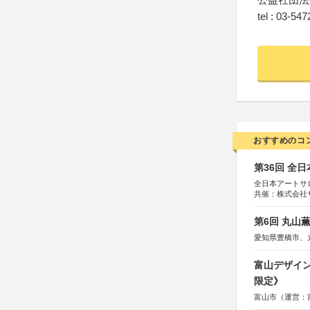
tel : 03-54
おすすめのコ
第36回 全
全日本アートサ
共催：株式会社
アムス
第6回 丸山
愛知県豊橋市、
富山デザイン
限定》
富山市（運営：