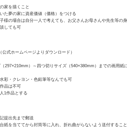
の家を描くこと
いた夢の家に資産価値（価格）をつける
子様の場合は自分一人で考えても、お父さんお母さんや先生等の
談しても可
（公式ホームページよりダウンロード）
（297×210mm）～四つ切りサイズ（540×380mm）までの画用紙
水彩・クレヨン・色鉛筆等なんでも可
作品は不可
人1作品とする
記提出先まで郵送
台紙を当ててから封筒等に入れ、折れ曲がらないよう送付するこ