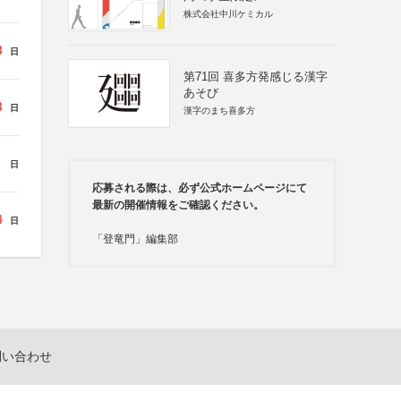
株式会社中川ケミカル
8
日
第71回 喜多方発感じる漢字
あそび
3
日
漢字のまち喜多方
日
応募される際は、必ず公式ホームページにて
最新の開催情報をご確認ください。
4
日
「登竜門」編集部
問い合わせ