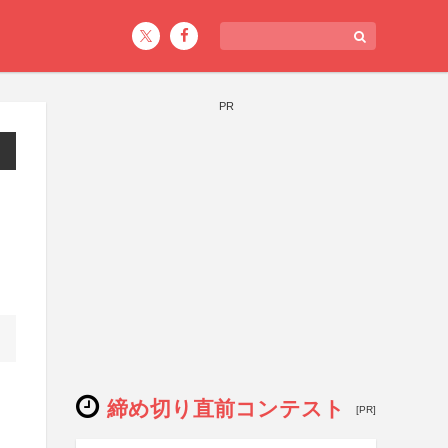
PR
締め切り直前コンテスト
[PR]