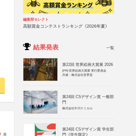
編集部セレクト
高額賞金コンテストランキング《2026年夏》
結果発表
一覧
第22回 世界絵画大賞展 2026
[PR]
世界絵画大賞展 実行委員会
共催：株式会社世界堂
第24回 CSデザイン賞 一般部
門
株式会社中川ケミカル
第24回 CSデザイン賞 学生部
0
門《学生限定》
日