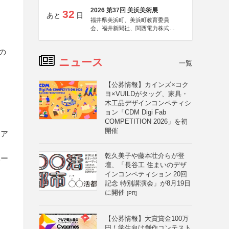
2026 第37回 美浜美術展
32
あと
日
福井県美浜町、美浜町教育委員
会、福井新聞社、関西電力株式会
社
の
ニュース
一覧
【公募情報】カインズ×コク
ヨ×VUILDがタッグ、家具・
木工品デザインコンペティシ
ョン「CDM Digi Fab
COMPETITION 2026」を初
開催
るア
乾久美子や藤本壮介らが登
ベー
壇、「長谷工 住まいのデザ
インコンペティション 20回
記念 特別講演会」が8月19日
に開催
[PR]
【公募情報】大賞賞金100万
円！学生向け創作コンテスト