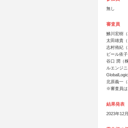
無し
審査員
鮄川宏樹（
太田雄貴（
志村侑紀（株
ビール依子（Pol
谷口 潤（
ルエンジニアリ
GlobalLogi
北原義一（
※審査員は
結果発表
2023年1