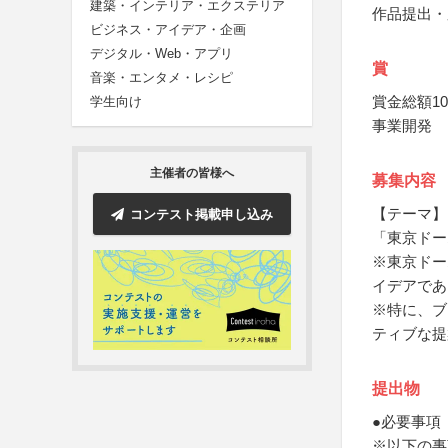
建築・インテリア・エクステリア
作品提出・
ビジネス・アイデア・企画
デジタル・Web・アプリ
賞
音楽・エンタメ・レシピ
賞金総額1
学生向け
事業開発
主催者の皆様へ
募集内容
【テーマ】
コンテスト掲載申し込み
「東京ドー
※東京ドー
イデアであ
※特に、ブ
ティブな提
提出物
●必要事項
※以下の事