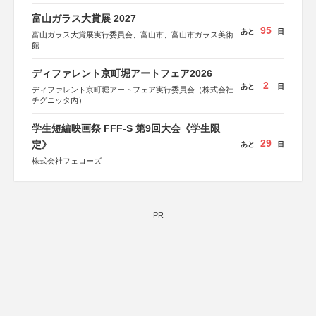
協力：読売新聞社
富山ガラス大賞展 2027
後援：厚生労働省
95
あと
日
文部科学省
富山ガラス大賞展実行委員会、富山市、富山市ガラス美術
奈良県
館
日本経済団体連合会
関西経済連合会
ディファレント京町堀アートフェア2026
「“よい仕事おこし”フェア」実行委員会
2
関西文化学術研究都市推進機構
あと
日
ディファレント京町堀アートフェア実行委員会（株式会社
東京難病団体連絡協議会
チグニッタ内）
学生短編映画祭 FFF-S 第9回大会《学生限
29
定》
あと
日
株式会社フェローズ
PR