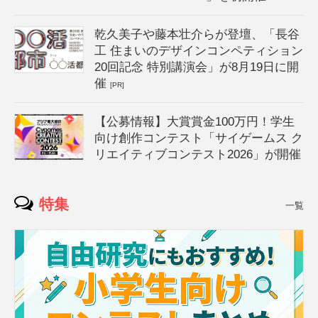
乾久美子や藤本壮介らが登壇、「長谷
工 住まいのデザインコンペティション
20回記念 特別講演会」が8月19日に開
催
[PR]
【公募情報】大賞賞金100万円！学生
向け創作コンテスト「サイゲームス ク
リエイティブコンテスト2026」が開催
特集
一覧