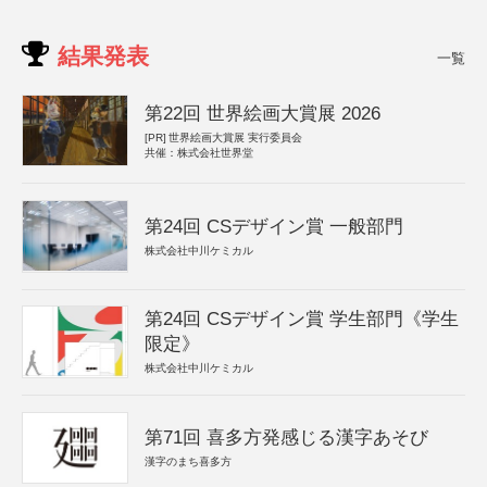
結果発表
一覧
第22回 世界絵画大賞展 2026
[PR]
世界絵画大賞展 実行委員会
共催：株式会社世界堂
第24回 CSデザイン賞 一般部門
株式会社中川ケミカル
第24回 CSデザイン賞 学生部門《学生
限定》
株式会社中川ケミカル
第71回 喜多方発感じる漢字あそび
漢字のまち喜多方