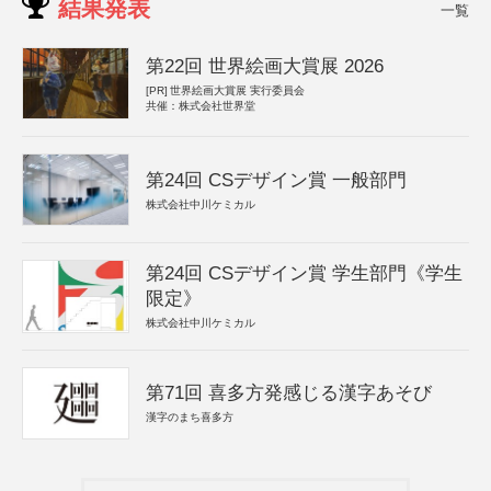
結果発表
一覧
第22回 世界絵画大賞展 2026
[PR]
世界絵画大賞展 実行委員会
共催：株式会社世界堂
第24回 CSデザイン賞 一般部門
株式会社中川ケミカル
第24回 CSデザイン賞 学生部門《学生
限定》
株式会社中川ケミカル
第71回 喜多方発感じる漢字あそび
漢字のまち喜多方