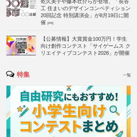
乾久美子や藤本壮介らが登壇、「長谷
工 住まいのデザインコンペティション
20回記念 特別講演会」が8月19日に開
催
[PR]
【公募情報】大賞賞金100万円！学生
向け創作コンテスト「サイゲームス ク
リエイティブコンテスト2026」が開催
特集
一覧