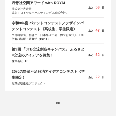
丹青社空間アワード with ROYAL
56
あと
日
株式会社丹青社
協力：ロイヤルホールディングス株式会社
運営協力：株式会社JDN
令和8年度 パテントコンテスト／デザインパ
テントコンテスト《高校生、学生限定》
47
あと
日
文部科学省、特許庁、日本弁理士会、独立行政法人 工業
所有権情報・研修館（INPIT）
第3回 「JTB交流創造キャンバス」 ふるさと
52
×交流のアイデアを募集！
あと
日
株式会社JTB
20代の野菜不足解消アイデアコンテスト《学
22
生限定》
あと
日
野菜摂取推進プロジェクト
PR