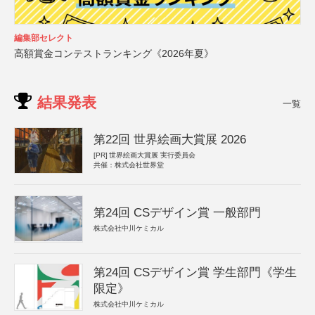
編集部セレクト
高額賞金コンテストランキング《2026年夏》
結果発表
一覧
第22回 世界絵画大賞展 2026
[PR]
世界絵画大賞展 実行委員会
共催：株式会社世界堂
第24回 CSデザイン賞 一般部門
株式会社中川ケミカル
第24回 CSデザイン賞 学生部門《学生
限定》
株式会社中川ケミカル