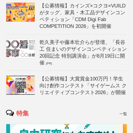
【公募情報】カインズ×コクヨ×VUILD
がタッグ、家具・木工品デザインコン
ペティション「CDM Digi Fab
COMPETITION 2026」を初開催
乾久美子や藤本壮介らが登壇、「長谷
工 住まいのデザインコンペティション
20回記念 特別講演会」が8月19日に開
催
[PR]
【公募情報】大賞賞金100万円！学生
向け創作コンテスト「サイゲームス ク
リエイティブコンテスト2026」が開催
特集
一覧