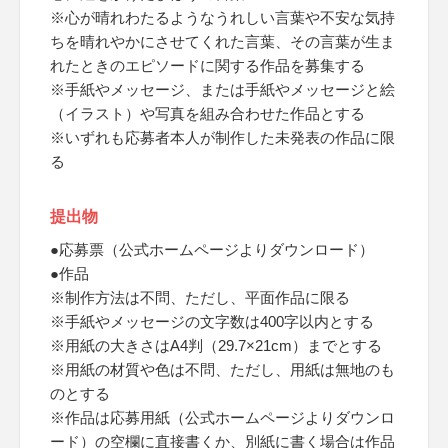
※心が晴れわたるようなうれしい言葉や不安な気持
ちを晴れやかにさせてくれた言葉、その言葉が生ま
れたときのエピソードに関する作品を募集する
※手紙やメッセージ、または手紙やメッセージと絵
（イラスト）や写真を組み合わせた作品とする
※いずれも応募者本人が制作した未発表の作品に限
る
提出物
●応募票（公式ホームページよりダウンロード）
●作品
※制作方法は不問、ただし、平面作品に限る
※手紙やメッセージの文字数は400字以内とする
※用紙の大きさはA4判（29.7×21cm）までとする
※用紙の材質や色は不問、ただし、用紙は無地のも
のとする
※作品は応募用紙（公式ホームページよりダウンロ
ード）の空欄に直接書くか、別紙に書く場合は作品