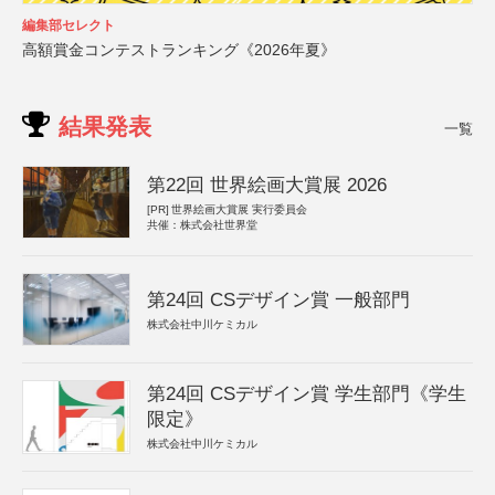
編集部セレクト
高額賞金コンテストランキング《2026年夏》
結果発表
一覧
第22回 世界絵画大賞展 2026
[PR]
世界絵画大賞展 実行委員会
共催：株式会社世界堂
第24回 CSデザイン賞 一般部門
株式会社中川ケミカル
第24回 CSデザイン賞 学生部門《学生
限定》
株式会社中川ケミカル