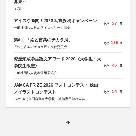
募集～
文京区
アイスな瞬間！2026 写真投稿キャンペーン
37
あと
日
一般社団法人日本アイスクリーム協会
第6回 「絵と言葉のチカラ展」
126
あと
日
「絵と言葉のチカラ展」実行委員会
資産形成学生論文アワード 2026《大学生・大
45
学院生限定》
あと
日
一般社団法人資産運用業協会
JAMCA PRIZE 2026 フォトコンテスト 絵画
54
／イラストコンテスト
あと
日
JAMCA（全国自動車大学校・整備専門学校協会）
PR