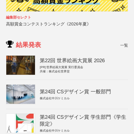
編集部セレクト
高額賞金コンテストランキング《2026年夏》
結果発表
一覧
第22回 世界絵画大賞展 2026
[PR]
世界絵画大賞展 実行委員会
共催：株式会社世界堂
第24回 CSデザイン賞 一般部門
株式会社中川ケミカル
第24回 CSデザイン賞 学生部門《学生
限定》
株式会社中川ケミカル