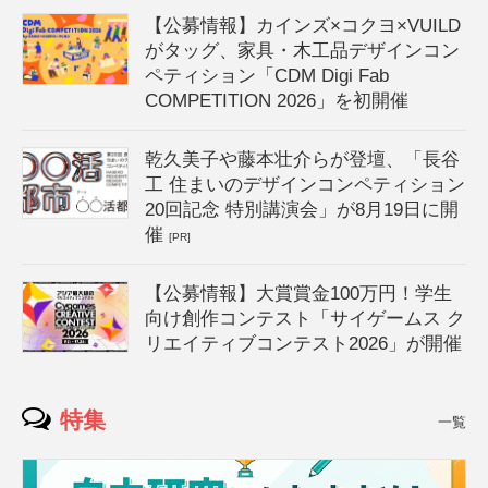
【公募情報】カインズ×コクヨ×VUILD
がタッグ、家具・木工品デザインコン
ペティション「CDM Digi Fab
COMPETITION 2026」を初開催
乾久美子や藤本壮介らが登壇、「長谷
工 住まいのデザインコンペティション
20回記念 特別講演会」が8月19日に開
催
[PR]
【公募情報】大賞賞金100万円！学生
向け創作コンテスト「サイゲームス ク
リエイティブコンテスト2026」が開催
特集
一覧