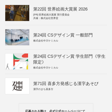
第22回 世界絵画大賞展 2026
[PR]
世界絵画大賞展 実行委員会
共催：株式会社世界堂
第24回 CSデザイン賞 一般部門
株式会社中川ケミカル
第24回 CSデザイン賞 学生部門《学生
限定》
株式会社中川ケミカル
第71回 喜多方発感じる漢字あそび
漢字のまち喜多方
応募される際は、必ず公式ホームページにて