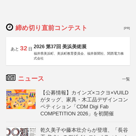
締め切り直前コンテスト
[PR]
2026 第37回 美浜美術展
32
あと
日
福井県美浜町、美浜町教育委員会、福井新聞社、関西電力株
式会社
ニュース
一覧
【公募情報】カインズ×コクヨ×VUILD
がタッグ、家具・木工品デザインコン
ペティション「CDM Digi Fab
COMPETITION 2026」を初開催
乾久美子や藤本壮介らが登壇、「長谷