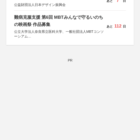
7
あと
日
公益財団法人日本デザイン振興会
難病克服支援 第6回 MBTみんなで守るいのち
の映画祭 作品募集
112
あと
日
公立大学法人奈良県立医科大学、一般社団法人MBTコンソ
ーシアム
協力：読売新聞社
後援：厚生労働省
文部科学省
奈良県
PR
日本経済団体連合会
関西経済連合会
「“よい仕事おこし”フェア」実行委員会
関西文化学術研究都市推進機構
東京難病団体連絡協議会