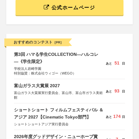
公式ホームページ
おすすめのコンテスト
[PR]
第3回 ハマる学生COLLECTION―ハルコレ
―《学生限定》
51
あと
日
学校法人岩崎学園
特別協賛：株式会社ウィゴー（WEGO）
富山ガラス大賞展 2027
93
あと
日
富山ガラス大賞展実行委員会、富山市、富山市ガラス美術
館
ショートショート フィルムフェスティバル ＆
174
アジア 2027【Cinematic Tokyo部門】
あと
日
ショートショートアジア実行委員会
2026年度グッドデザイン・ニューホープ賞