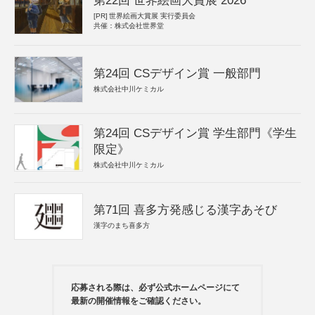
第22回 世界絵画大賞展 2026
[PR]
世界絵画大賞展 実行委員会
共催：株式会社世界堂
第24回 CSデザイン賞 一般部門
株式会社中川ケミカル
第24回 CSデザイン賞 学生部門《学生
限定》
株式会社中川ケミカル
第71回 喜多方発感じる漢字あそび
漢字のまち喜多方
応募される際は、必ず公式ホームページにて
最新の開催情報をご確認ください。