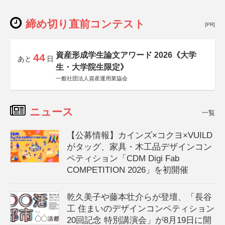
締め切り直前コンテスト
[PR]
資産形成学生論文アワード 2026《大学
44
あと
日
生・大学院生限定》
一般社団法人資産運用業協会
ニュース
一覧
【公募情報】カインズ×コクヨ×VUILD
がタッグ、家具・木工品デザインコン
ペティション「CDM Digi Fab
COMPETITION 2026」を初開催
乾久美子や藤本壮介らが登壇、「長谷
工 住まいのデザインコンペティション
20回記念 特別講演会」が8月19日に開