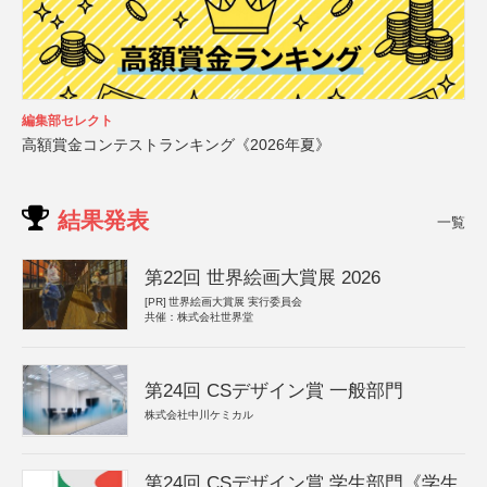
編集部セレクト
高額賞金コンテストランキング《2026年夏》
結果発表
一覧
第22回 世界絵画大賞展 2026
[PR]
世界絵画大賞展 実行委員会
共催：株式会社世界堂
第24回 CSデザイン賞 一般部門
株式会社中川ケミカル
第24回 CSデザイン賞 学生部門《学生