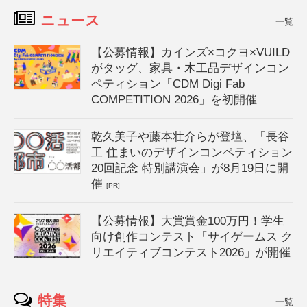
ニュース
一覧
【公募情報】カインズ×コクヨ×VUILD
がタッグ、家具・木工品デザインコン
ペティション「CDM Digi Fab
COMPETITION 2026」を初開催
乾久美子や藤本壮介らが登壇、「長谷
工 住まいのデザインコンペティション
20回記念 特別講演会」が8月19日に開
催
[PR]
【公募情報】大賞賞金100万円！学生
向け創作コンテスト「サイゲームス ク
リエイティブコンテスト2026」が開催
特集
一覧