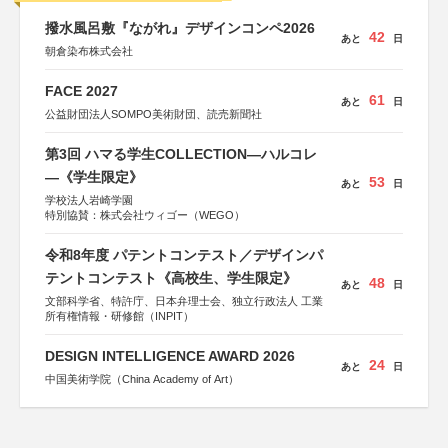
撥水風呂敷『ながれ』デザインコンペ2026
42
あと
日
朝倉染布株式会社
FACE 2027
61
あと
日
公益財団法人SOMPO美術財団、読売新聞社
第3回 ハマる学生COLLECTION―ハルコレ
―《学生限定》
53
あと
日
学校法人岩崎学園
特別協賛：株式会社ウィゴー（WEGO）
令和8年度 パテントコンテスト／デザインパ
テントコンテスト《高校生、学生限定》
48
あと
日
文部科学省、特許庁、日本弁理士会、独立行政法人 工業
所有権情報・研修館（INPIT）
DESIGN INTELLIGENCE AWARD 2026
24
あと
日
中国美術学院（China Academy of Art）