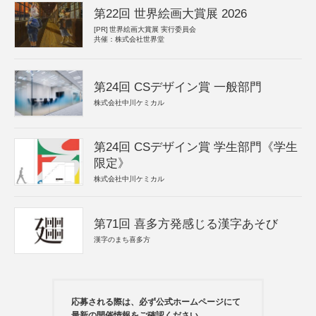
第22回 世界絵画大賞展 2026
[PR]
世界絵画大賞展 実行委員会
共催：株式会社世界堂
第24回 CSデザイン賞 一般部門
株式会社中川ケミカル
第24回 CSデザイン賞 学生部門《学生
限定》
株式会社中川ケミカル
第71回 喜多方発感じる漢字あそび
漢字のまち喜多方
応募される際は、必ず公式ホームページにて
最新の開催情報をご確認ください。