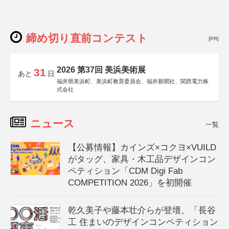
締め切り直前コンテスト
[PR]
2026 第37回 美浜美術展
31
あと
日
福井県美浜町、美浜町教育委員会、福井新聞社、関西電力株
式会社
ニュース
一覧
【公募情報】カインズ×コクヨ×VUILD
がタッグ、家具・木工品デザインコン
ペティション「CDM Digi Fab
COMPETITION 2026」を初開催
乾久美子や藤本壮介らが登壇、「長谷
工 住まいのデザインコンペティション