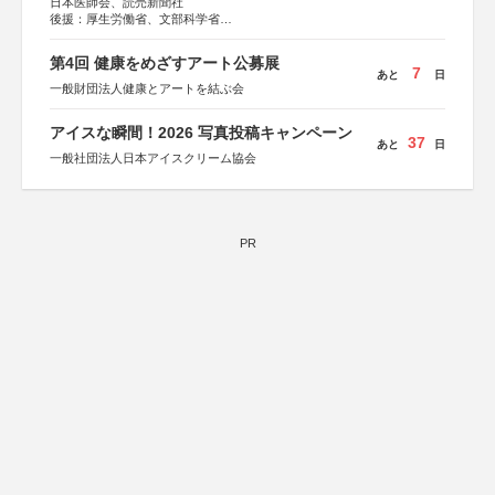
日本医師会、読売新聞社
後援：厚生労働省、文部科学省
協賛：東京海上日動火災保険株式会社、東京海上日動あん
しん生命保険株式会社
第4回 健康をめざすアート公募展
7
あと
日
一般財団法人健康とアートを結ぶ会
アイスな瞬間！2026 写真投稿キャンペーン
37
あと
日
一般社団法人日本アイスクリーム協会
PR