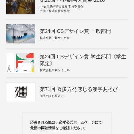
第22回 世界絵画大賞展 2026
[PR]
世界絵画大賞展 実行委員会
共催：株式会社世界堂
第24回 CSデザイン賞 一般部門
株式会社中川ケミカル
第24回 CSデザイン賞 学生部門《学生
限定》
株式会社中川ケミカル
第71回 喜多方発感じる漢字あそび
漢字のまち喜多方
応募される際は、必ず公式ホームページにて
最新の開催情報をご確認ください。