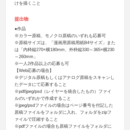
けを描くこと
提出物
●作品
※カラー原稿、モノクロ原稿のいずれも応募可
※原稿サイズは、「漫画用原稿用紙B4サイズ」また
は「内枠縦270×横180mm、外枠縦330～365×横230
～260mm」
※一人2作品以上の応募も可
【Web応募の場合】
※デジタル原稿もしくはアナログ原稿をスキャンし
たデータにて応募すること
※pdf/jpeg/psd（レイヤーを統合したもの）ファイ
ルのいずれかで作成すること
※jpeg/psdファイルの場合はページ番号を付記した
原稿ファイルをフォルダに入れ、フォルダをzipフ
ァイルで圧縮すること
※pdfファイルの場合も原稿ファイルをフォルダに