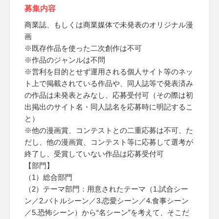
募集内容
商業誌、もしくは商業媒体で未発表のオリジナル漫
画
※既存作品を使った二次創作は不可
※作品のジャンルは不問
※営利を目的とせず運用される個人サイト等のネッ
ト上で掲載されている作品や、同人誌等で発表済み
の作品は未発表とみなし、応募受付可（その際は初
出掲出のサイト名・同人誌名を応募時に明記するこ
と）
※他の漫画賞、コンテストとの二重応募は不可、た
だし、他の漫画賞、コンテスト等に応募して選考が
終了し、受賞していない作品は応募受付可
【部門】
（1）総合部門
（2）テーマ部門：用意されたテーマ（1.試合シー
ン／2.バトルシーン／3.恋愛シーン／4.食事シーン
／5.恐怖シーン）から“名シーン”を考えて、そこだ