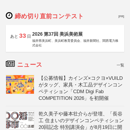
締め切り直前コンテスト
[PR]
2026 第37回 美浜美術展
33
あと
日
福井県美浜町、美浜町教育委員会、福井新聞社、関西電力株
式会社
ニュース
一覧
【公募情報】カインズ×コクヨ×VUILD
がタッグ、家具・木工品デザインコン
ペティション「CDM Digi Fab
COMPETITION 2026」を初開催
乾久美子や藤本壮介らが登壇、「長谷
工 住まいのデザインコンペティション
20回記念 特別講演会」が8月19日に開