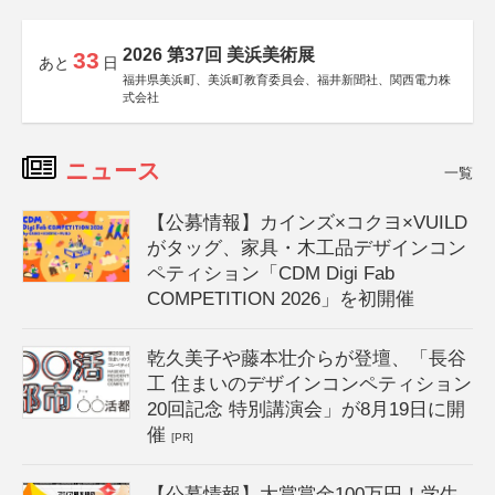
2026 第37回 美浜美術展
33
あと
日
福井県美浜町、美浜町教育委員会、福井新聞社、関西電力株
式会社
ニュース
一覧
【公募情報】カインズ×コクヨ×VUILD
がタッグ、家具・木工品デザインコン
ペティション「CDM Digi Fab
COMPETITION 2026」を初開催
乾久美子や藤本壮介らが登壇、「長谷
工 住まいのデザインコンペティション
20回記念 特別講演会」が8月19日に開
催
[PR]
【公募情報】大賞賞金100万円！学生