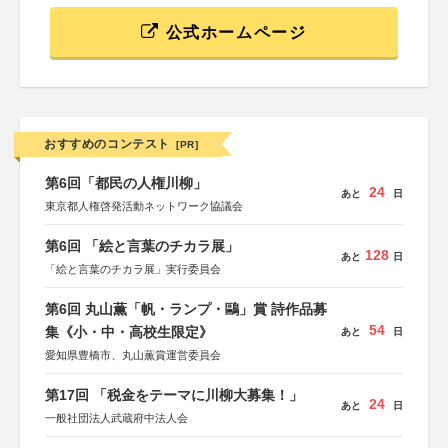
公式ホームページ
おすすめのコンテスト
[PR]
第6回「都民の人権川柳」
24
あと
日
東京都人権啓発活動ネットワーク協議会
第6回 「絵と言葉のチカラ展」
128
あと
日
「絵と言葉のチカラ展」実行委員会
第6回 丸山薫「帆・ランプ・鷗」賞 詩作品募
54
集《小・中・高校生限定》
あと
日
愛知県豊橋市、丸山薫賞運営委員会
第17回 「税金をテーマに川柳大募集！」
24
あと
日
一般社団法人武蔵府中法人会