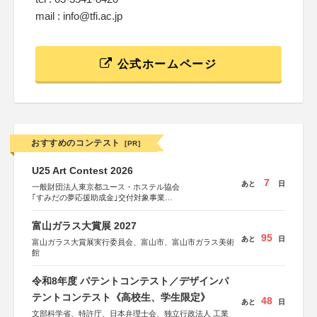
mail : info@tfi.ac.jp
公式ホームページ
おすすめのコンテスト
[PR]
U25 Art Contest 2026
7
あと
日
一般財団法人東京都ユース・ホステル協会
｢すみだの夢応援助成金｣交付対象事業
すみだ五彩の芸術祭 連携企画
富山ガラス大賞展 2027
95
あと
日
富山ガラス大賞展実行委員会、富山市、富山市ガラス美術
館
令和8年度 パテントコンテスト／デザインパ
テントコンテスト《高校生、学生限定》
48
あと
日
文部科学省、特許庁、日本弁理士会、独立行政法人 工業