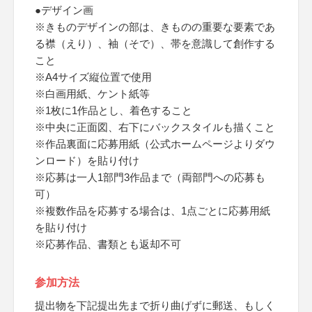
●デザイン画
※きものデザインの部は、きものの重要な要素であ
る襟（えり）、袖（そで）、帯を意識して創作する
こと
※A4サイズ縦位置で使用
※白画用紙、ケント紙等
※1枚に1作品とし、着色すること
※中央に正面図、右下にバックスタイルも描くこと
※作品裏面に応募用紙（公式ホームページよりダウ
ンロード）を貼り付け
※応募は一人1部門3作品まで（両部門への応募も
可）
※複数作品を応募する場合は、1点ごとに応募用紙
を貼り付け
※応募作品、書類とも返却不可
参加方法
提出物を下記提出先まで折り曲げずに郵送、もしく