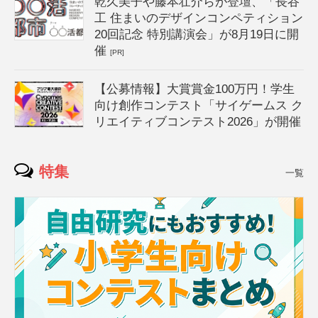
乾久美子や藤本壮介らが登壇、「長谷
工 住まいのデザインコンペティション
20回記念 特別講演会」が8月19日に開
催
[PR]
【公募情報】大賞賞金100万円！学生
向け創作コンテスト「サイゲームス ク
リエイティブコンテスト2026」が開催
特集
一覧