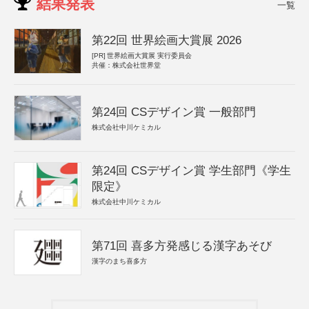
結果発表
一覧
第22回 世界絵画大賞展 2026
[PR]
世界絵画大賞展 実行委員会
共催：株式会社世界堂
第24回 CSデザイン賞 一般部門
株式会社中川ケミカル
第24回 CSデザイン賞 学生部門《学生
限定》
株式会社中川ケミカル
第71回 喜多方発感じる漢字あそび
漢字のまち喜多方