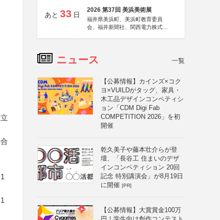
2026 第37回 美浜美術展
33
あと
日
福井県美浜町、美浜町教育委員
会、福井新聞社、関西電力株式会
社
ニュース
一覧
【公募情報】カインズ×コク
ヨ×VUILDがタッグ、家具・
木工品デザインコンペティシ
ョン「CDM Digi Fab
COMPETITION 2026」を初
仕立
開催
場合
乾久美子や藤本壮介らが登
壇、「長谷工 住まいのデザ
インコンペティション 20回
1
記念 特別講演会」が8月19日
に開催
[PR]
1
【公募情報】大賞賞金100万
円！学生向け創作コンテスト