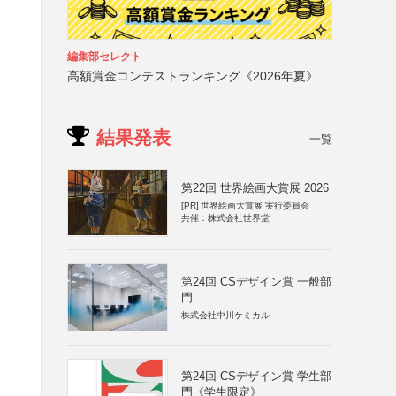
編集部セレクト
高額賞金コンテストランキング《2026年夏》
結果発表
一覧
第22回 世界絵画大賞展 2026
[PR]
世界絵画大賞展 実行委員会
共催：株式会社世界堂
第24回 CSデザイン賞 一般部
門
株式会社中川ケミカル
第24回 CSデザイン賞 学生部
門《学生限定》