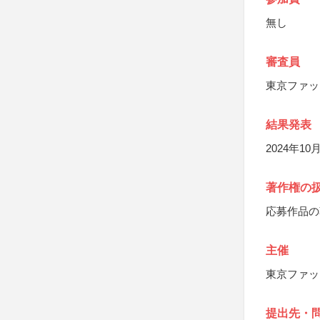
無し
審査員
東京ファッ
結果発表
2024年
著作権の
応募作品の
主催
東京ファッ
提出先・