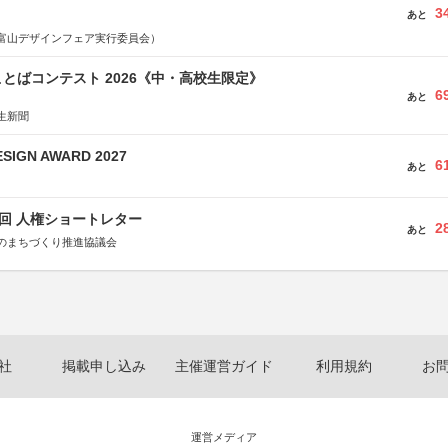
3
あと
富山デザインフェア実行委員会）
とばコンテスト 2026《中・高校生限定》
6
あと
生新聞
SIGN AWARD 2027
6
あと
5回 人権ショートレター
2
あと
のまちづくり推進協議会
社
掲載申し込み
主催運営ガイド
利用規約
お
運営メディア