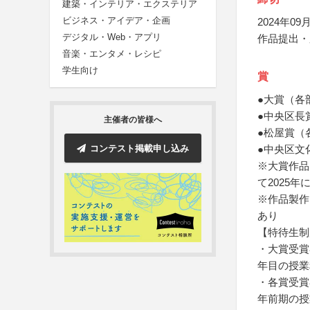
建築・インテリア・エクステリア
ビジネス・アイデア・企画
2024年09月
デジタル・Web・アプリ
作品提出・
音楽・エンタメ・レシピ
学生向け
賞
●大賞（各
●中央区長
主催者の皆様へ
●松屋賞（
コンテスト掲載申し込み
●中央区文
※大賞作品
て2025
※作品製作
あり
【特待生制
・大賞受賞
年目の授業
・各賞受賞
年前期の授