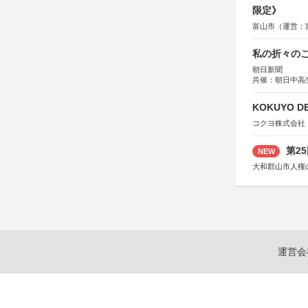
限定》
富山市（運営：
私の折々のこ
朝日新聞
共催：朝日中高
KOKUYO DE
コクヨ株式会社
第2
NEW
大和郡山市人権
運営会