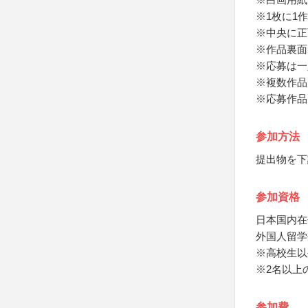
※1枚に1
※中央に正
※作品裏面
※応募は一
※複数作品
※応募作品
参加方法
提出物を下
参加資格
日本国内在
外国人留学
※高校生以
※2名以上
参加費