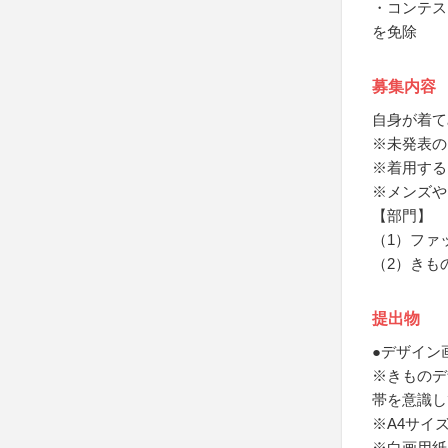
・コンテス
を免除
募集内容
自身が着て
※未発表の
※着用する
※メンズや
【部門】
（1）ファ
（2）きも
提出物
●デザイン
※きものデ
帯を意識し
※A4サイ
※白画用紙