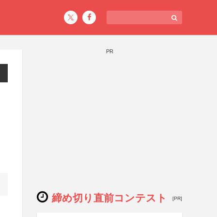
PR
締め切り直前コンテスト
[PR]