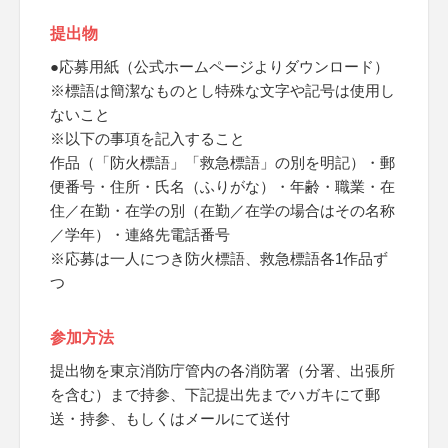
提出物
●応募用紙（公式ホームページよりダウンロード）
※標語は簡潔なものとし特殊な文字や記号は使用し
ないこと
※以下の事項を記入すること
作品（「防火標語」「救急標語」の別を明記）・郵
便番号・住所・氏名（ふりがな）・年齢・職業・在
住／在勤・在学の別（在勤／在学の場合はその名称
／学年）・連絡先電話番号
※応募は一人につき防火標語、救急標語各1作品ず
つ
参加方法
提出物を東京消防庁管内の各消防署（分署、出張所
を含む）まで持参、下記提出先までハガキにて郵
送・持参、もしくはメールにて送付