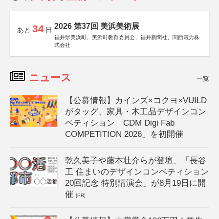
2026 第37回 美浜美術展
34
あと
日
福井県美浜町、美浜町教育委員会、福井新聞社、関西電力株
式会社
ニュース
一覧
【公募情報】カインズ×コクヨ×VUILD
がタッグ、家具・木工品デザインコン
ペティション「CDM Digi Fab
COMPETITION 2026」を初開催
乾久美子や藤本壮介らが登壇、「長谷
工 住まいのデザインコンペティション
20回記念 特別講演会」が8月19日に開
催
[PR]