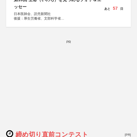
ッセー
57
あと
日
日本医師会、読売新聞社
後援：厚生労働省、文部科学省
協賛：東京海上日動火災保険株式会社、東京海上日動あん
しん生命保険株式会社
PR
締め切り直前コンテスト
[PR]