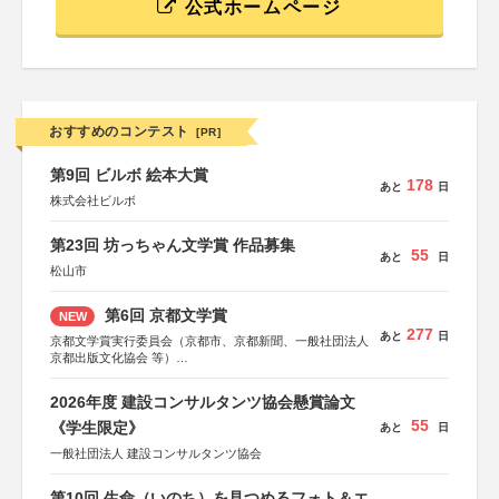
公式ホームページ
おすすめのコンテスト
[PR]
第9回 ビルボ 絵本大賞
178
あと
日
株式会社ビルボ
第23回 坊っちゃん文学賞 作品募集
55
あと
日
松山市
第6回 京都文学賞
NEW
277
あと
日
京都文学賞実行委員会（京都市、京都新聞、一般社団法人
京都出版文化協会 等）
協力：京都府書店商業組合、朝日新聞出版、
KADOKAWA、河出書房新社、幻冬舎、講談社、光文社、
2026年度 建設コンサルタンツ協会懸賞論文
集英社、小学館、祥伝社、新潮社、淡交社、ちいさいミシ
55
マ社、徳間書店、早川書房、PHP研究所、双葉社、文藝春
《学生限定》
あと
日
秋、ポプラ社、毎日新聞出版
一般社団法人 建設コンサルタンツ協会
第10回 生命（いのち）を見つめるフォト＆エ