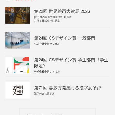
第22回 世界絵画大賞展 2026
[PR]
世界絵画大賞展 実行委員会
共催：株式会社世界堂
第24回 CSデザイン賞 一般部門
株式会社中川ケミカル
第24回 CSデザイン賞 学生部門《学生
限定》
株式会社中川ケミカル
第71回 喜多方発感じる漢字あそび
漢字のまち喜多方