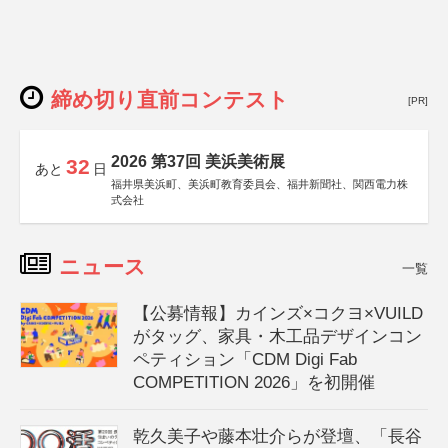
締め切り直前コンテスト
[PR]
2026 第37回 美浜美術展
32
あと
日
福井県美浜町、美浜町教育委員会、福井新聞社、関西電力株
式会社
ニュース
一覧
【公募情報】カインズ×コクヨ×VUILD
がタッグ、家具・木工品デザインコン
ペティション「CDM Digi Fab
COMPETITION 2026」を初開催
乾久美子や藤本壮介らが登壇、「長谷