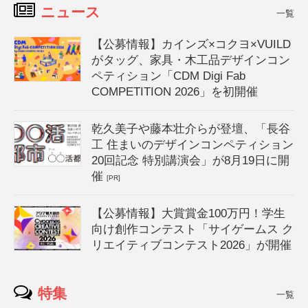
ニュース
一覧
【公募情報】カインズ×コクヨ×VUILD
がタッグ、家具・木工品デザインコン
ペティション「CDM Digi Fab
COMPETITION 2026」を初開催
乾久美子や藤本壮介らが登壇、「長谷
工 住まいのデザインコンペティション
20回記念 特別講演会」が8月19日に開
催
[PR]
【公募情報】大賞賞金100万円！学生
向け創作コンテスト「サイゲームス ク
リエイティブコンテスト2026」が開催
特集
一覧