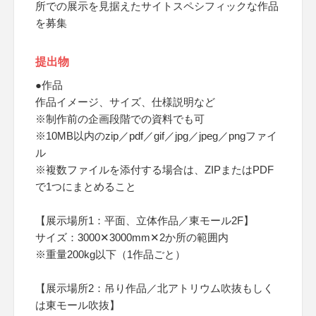
所での展示を見据えたサイトスペシフィックな作品
を募集
提出物
●作品
作品イメージ、サイズ、仕様説明など
※制作前の企画段階での資料でも可
※10MB以内のzip／pdf／gif／jpg／jpeg／pngファイ
ル
※複数ファイルを添付する場合は、ZIPまたはPDF
で1つにまとめること
【展示場所1：平面、立体作品／東モール2F】
サイズ：3000✕3000mm✕2か所の範囲内
※重量200kg以下（1作品ごと）
【展示場所2：吊り作品／北アトリウム吹抜もしく
は東モール吹抜】