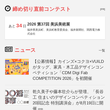
締め切り直前コンテスト
[PR]
2026 第37回 美浜美術展
34
あと
日
福井県美浜町、美浜町教育委員会、福井新聞社、関西電力株
式会社
ニュース
一覧
【公募情報】カインズ×コクヨ×VUILD
がタッグ、家具・木工品デザインコン
ペティション「CDM Digi Fab
COMPETITION 2026」を初開催
乾久美子や藤本壮介らが登壇、「長谷
工 住まいのデザインコンペティション
20回記念 特別講演会」が8月19日に開
催
[PR]