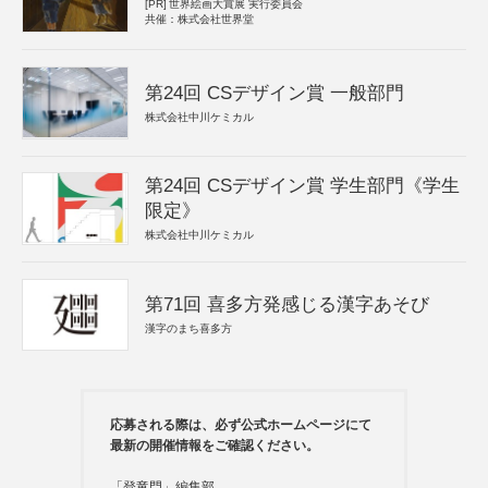
[PR]
世界絵画大賞展 実行委員会
共催：株式会社世界堂
第24回 CSデザイン賞 一般部門
株式会社中川ケミカル
第24回 CSデザイン賞 学生部門《学生
限定》
株式会社中川ケミカル
第71回 喜多方発感じる漢字あそび
漢字のまち喜多方
応募される際は、必ず公式ホームページにて
最新の開催情報をご確認ください。
「登竜門」編集部