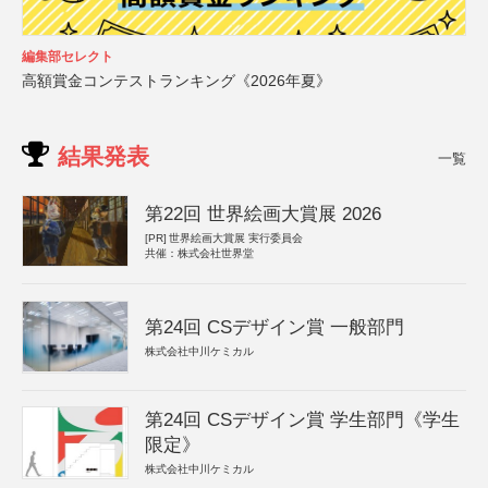
編集部セレクト
高額賞金コンテストランキング《2026年夏》
結果発表
一覧
第22回 世界絵画大賞展 2026
[PR]
世界絵画大賞展 実行委員会
共催：株式会社世界堂
第24回 CSデザイン賞 一般部門
株式会社中川ケミカル
第24回 CSデザイン賞 学生部門《学生
限定》
株式会社中川ケミカル