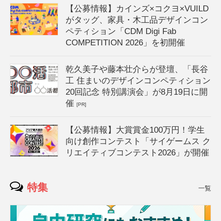
【公募情報】カインズ×コクヨ×VUILD
がタッグ、家具・木工品デザインコン
ペティション「CDM Digi Fab
COMPETITION 2026」を初開催
乾久美子や藤本壮介らが登壇、「長谷
工 住まいのデザインコンペティション
20回記念 特別講演会」が8月19日に開
催
[PR]
【公募情報】大賞賞金100万円！学生
向け創作コンテスト「サイゲームス ク
リエイティブコンテスト2026」が開催
特集
一覧