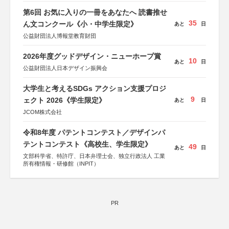
第6回 お気に入りの一冊をあなたへ 読書推せ
35
ん文コンクール《小・中学生限定》
あと
日
公益財団法人博報堂教育財団
2026年度グッドデザイン・ニューホープ賞
10
あと
日
公益財団法人日本デザイン振興会
大学生と考えるSDGs アクション支援プロジ
9
ェクト 2026《学生限定》
あと
日
JCOM株式会社
令和8年度 パテントコンテスト／デザインパ
テントコンテスト《高校生、学生限定》
49
あと
日
文部科学省、特許庁、日本弁理士会、独立行政法人 工業
所有権情報・研修館（INPIT）
PR