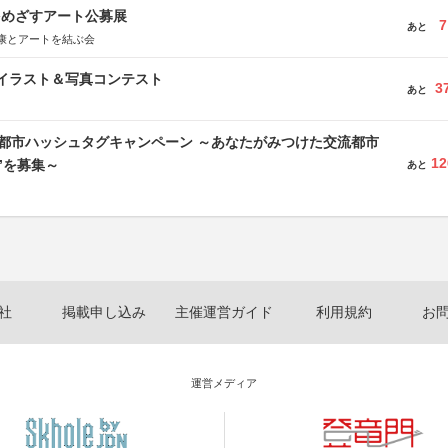
をめざすアート公募展
7
あと
康とアートを結ぶ会
修イラスト＆写真コンテスト
3
あと
流都市ハッシュタグキャンペーン ～あなたがみつけた交流都市
12
”を募集～
あと
社
掲載申し込み
主催運営ガイド
利用規約
お
運営メディア