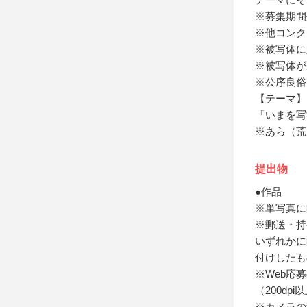
※募集期間
※他コンク
※被写体に
※被写体が
※公序良俗
【テーマ】
「いまを写
※あら（荒
提出物
●作品
※単写真に
※郵送・持
いずれかに
付けしたも
※Web応
（200dp
※カメラの