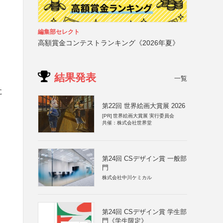
編集部セレクト
高額賞金コンテストランキング《2026年夏》
結果発表
一覧
に
第22回 世界絵画大賞展 2026
[PR]
世界絵画大賞展 実行委員会
共催：株式会社世界堂
第24回 CSデザイン賞 一般部
門
株式会社中川ケミカル
第24回 CSデザイン賞 学生部
門《学生限定》