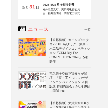
2026 第37回 美浜美術展
31
あと
日
福井県美浜町、美浜町教育委員
会、福井新聞社、関西電力株式会
社
ニュース
一覧
【公募情報】カインズ×コク
ヨ×VUILDがタッグ、家具・
木工品デザインコンペティシ
ョン「CDM Digi Fab
COMPETITION 2026」を初
開催
ェ
乾久美子や藤本壮介らが登
壇、「長谷工 住まいのデザ
インコンペティション 20回
記念 特別講演会」が8月19日
に開催
[PR]
【公募情報】大賞賞金100万
円！学生向け創作コンテスト