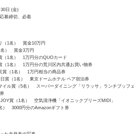
30日 (金)
応募締切、必着
リ（1名） 賞金10万円
2名） 賞金3万円
賞（1名） 1万円分のQUOカード
賞（1名） 1万円分の荒川区内共通お買い物券
民賞（1名） 1万円相当の商品券
念日賞（1名） 東京ドームホテル ペア宿泊券
マイル賞（5名） スーパーダイニング「リラッサ」ランチブッフ
券
with JOY賞（1名） 空気清浄機「イオニックブリーズMIDI」
名） 3000円分のAmazonギフト券
った未発表の写真