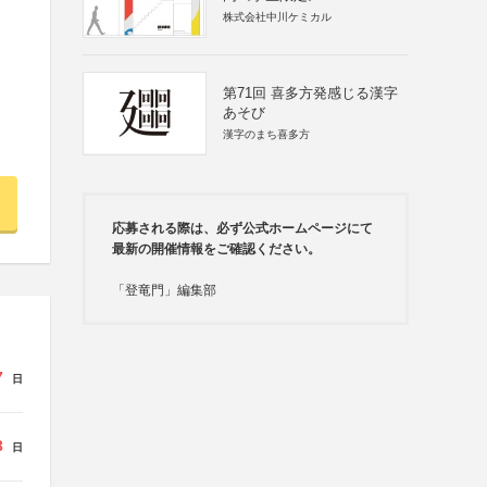
株式会社中川ケミカル
第71回 喜多方発感じる漢字
あそび
漢字のまち喜多方
応募される際は、必ず公式ホームページにて
最新の開催情報をご確認ください。
「登竜門」編集部
7
日
3
日