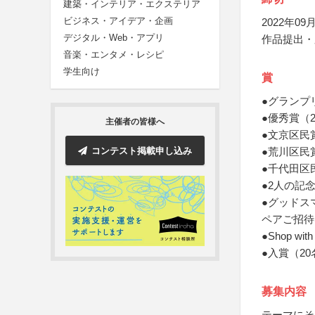
建築・インテリア・エクステリア
ビジネス・アイデア・企画
2022年09月
デジタル・Web・アプリ
作品提出・
音楽・エンタメ・レシピ
学生向け
賞
●グランプ
●優秀賞（
主催者の皆様へ
●文京区民
コンテスト掲載申し込み
●荒川区民
●千代田区
●2人の記
●グッドス
ペアご招待
●Shop 
●入賞（20
募集内容
テーマにそ