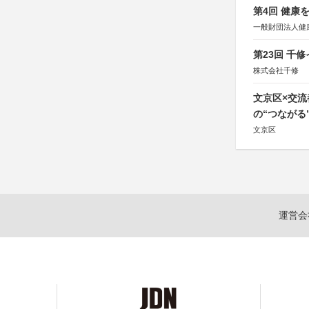
第4回 健康
一般財団法人健
第23回 千
株式会社千修
文京区×交
の“つながる
文京区
運営会