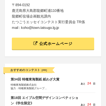
〒894-0192
鹿児島県大島郡龍郷町浦110番地
龍郷町役場企画観光課内
たつごうエッセイコンテスト実行委員会 TR係
mail : koho@town.tatsugo.lg.jp
公式ホームページ
おすすめのコンテスト
[PR]
第34回 特種東海製紙 紙わざ大賞
24
あと
日
特種東海製紙株式会社
協力：特種東海製紙グループ
特別協賛：静岡県長泉町
第18回 エイブル空間デザインコンペティショ
ン《学生限定》
24
あと
日