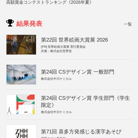
高額賞金コンテストランキング《2026年夏》
結果発表
一覧
第22回 世界絵画大賞展 2026
[PR]
世界絵画大賞展 実行委員会
共催：株式会社世界堂
第24回 CSデザイン賞 一般部門
株式会社中川ケミカル
第24回 CSデザイン賞 学生部門《学生
限定》
株式会社中川ケミカル
第71回 喜多方発感じる漢字あそび