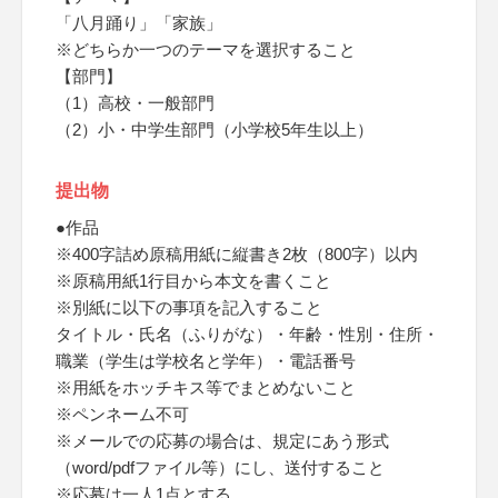
「八月踊り」「家族」
※どちらか一つのテーマを選択すること
【部門】
（1）高校・一般部門
（2）小・中学生部門（小学校5年生以上）
提出物
●作品
※400字詰め原稿用紙に縦書き2枚（800字）以内
※原稿用紙1行目から本文を書くこと
※別紙に以下の事項を記入すること
タイトル・氏名（ふりがな）・年齢・性別・住所・
職業（学生は学校名と学年）・電話番号
※用紙をホッチキス等でまとめないこと
※ペンネーム不可
※メールでの応募の場合は、規定にあう形式
（word/pdfファイル等）にし、送付すること
※応募は一人1点とする