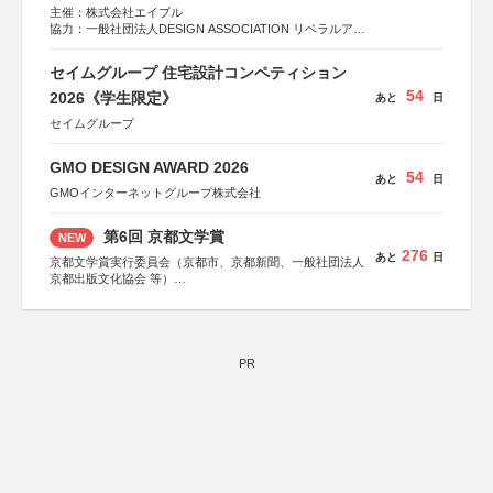
主催：株式会社エイブル
協力：一般社団法人DESIGN ASSOCIATION リベラルアー
ツ協会
運営：TOKYO COMPANY株式会社
セイムグループ 住宅設計コンペティション
54
2026《学生限定》
あと
日
セイムグループ
GMO DESIGN AWARD 2026
54
あと
日
GMOインターネットグループ株式会社
第6回 京都文学賞
NEW
276
あと
日
京都文学賞実行委員会（京都市、京都新聞、一般社団法人
京都出版文化協会 等）
協力：京都府書店商業組合、朝日新聞出版、
KADOKAWA、河出書房新社、幻冬舎、講談社、光文社、
集英社、小学館、祥伝社、新潮社、淡交社、ちいさいミシ
マ社、徳間書店、早川書房、PHP研究所、双葉社、文藝春
秋、ポプラ社、毎日新聞出版
PR