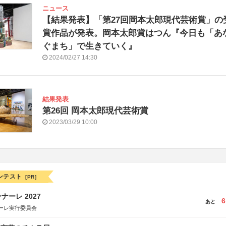
ニュース
【結果発表】「第27回岡本太郎現代芸術賞」の
賞作品が発表。岡本太郎賞はつん『今日も「あ
ぐまち」で生きていく』
2024/02/27 14:30
結果発表
第26回 岡本太郎現代芸術賞
2023/03/29 10:00
ンテスト
[PR]
ーレ 2027
6
あと
ーレ実行委員会