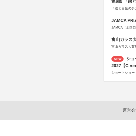
第6回 「絵
「絵と言葉のチ
JAMCA P
JAMCA（全
富山ガラス大賞
富山ガラス大賞
ショ
NEW
2027【Cine
ショートショー
運営会