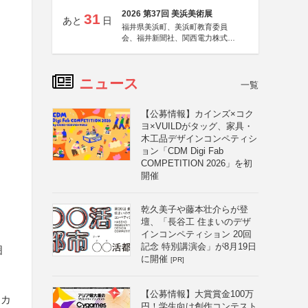
2026 第37回 美浜美術展
31
あと
日
福井県美浜町、美浜町教育委員
会、福井新聞社、関西電力株式会
社
ニュース
一覧
【公募情報】カインズ×コク
ヨ×VUILDがタッグ、家具・
木工品デザインコンペティシ
ョン「CDM Digi Fab
COMPETITION 2026」を初
開催
乾久美子や藤本壮介らが登
壇、「長谷工 住まいのデザ
インコンペティション 20回
記念 特別講演会」が8月19日
囲
に開催
[PR]
【公募情報】大賞賞金100万
にカ
円！学生向け創作コンテスト