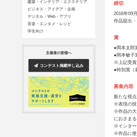
建築・インテリア・エクステリア
締切
ビジネス・アイデア・企画
2016年09月
デジタル・Web・アプリ
作品提出・
音楽・エンタメ・レシピ
学生向け
賞
●岡本太郎
主催者の皆様へ
●岡本敏子
※上記受賞
コンテスト掲載申し込み
●特別賞（
募集内容
新たな視点
※表現の技
※作品の大
におさまる
※インター
※作品に使