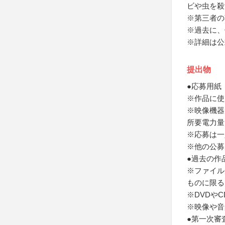
ビや虫を殺
※第三者の
※過去に、
※詳細は公
提出物
●応募用紙
※作品に使
※映像機器
所要電力量
※応募は一
※他の公募
●過去の作
※ファイル
ものに限る
※DVDや
※映像や音
●第一次審