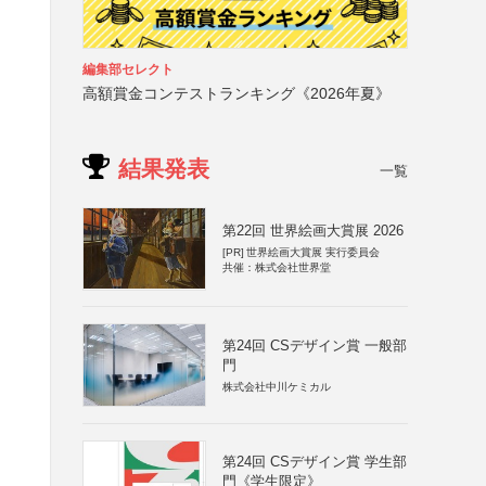
編集部セレクト
高額賞金コンテストランキング《2026年夏》
結果発表
一覧
第22回 世界絵画大賞展 2026
[PR]
世界絵画大賞展 実行委員会
共催：株式会社世界堂
第24回 CSデザイン賞 一般部
門
株式会社中川ケミカル
第24回 CSデザイン賞 学生部
門《学生限定》