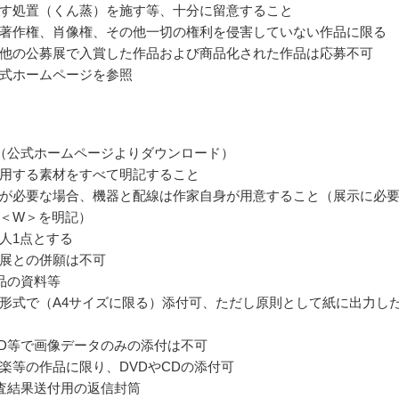
す処置（くん蒸）を施す等、十分に留意すること
著作権、肖像権、その他一切の権利を侵害していない作品に限る
他の公募展で入賞した作品および商品化された作品は応募不可
式ホームページを参照
（公式ホームページよりダウンロード）
用する素材をすべて明記すること
が必要な場合、機器と配線は作家自身が用意すること（展示に必
＜W＞を明記）
人1点とする
展との併願は不可
品の資料等
形式で（A4サイズに限る）添付可、ただし原則として紙に出力し
CD等で画像データのみの添付は不可
楽等の作品に限り、DVDやCDの添付可
査結果送付用の返信封筒