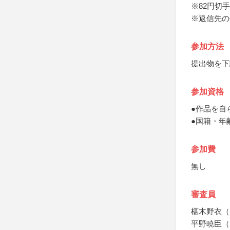
※82円切手
※返信先の
参加方法
提出物を下
参加資格
●作品を自
●国籍・年
参加費
無し
審査員
椹木野衣（
平野暁臣（