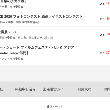
と言葉のチカラ展」
12
あと
カラ展」実行委員会
RIZE 2026 フォトコンテスト 絵画／イラストコンテスト
5
あと
国自動車大学校・整備専門学校協会）
展 2027
9
あと
展実行委員会、富山市、富山市ガラス美術館
ートショート フィルムフェスティバル ＆ アジア
17
matic Tokyo部門】
あと
トアジア実行委員会
社
掲載申し込み
主催運営ガイド
利用規約
お
運営メディア