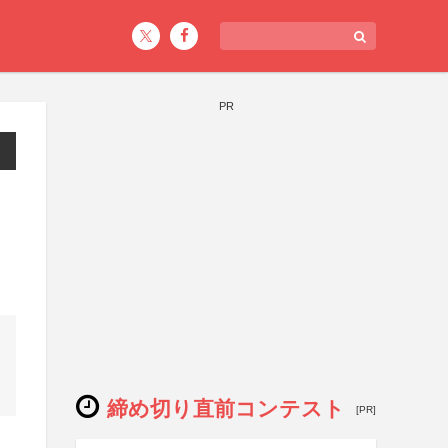
PR
締め切り直前コンテスト
[PR]