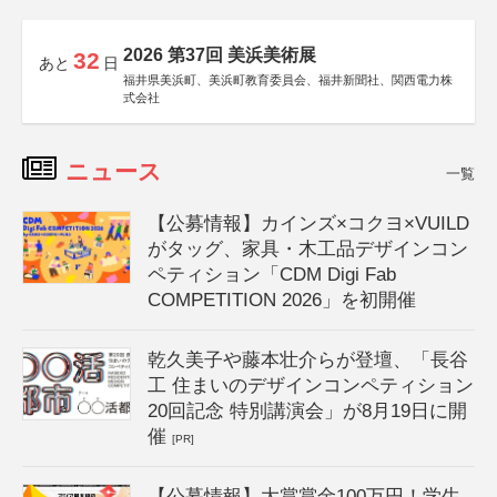
2026 第37回 美浜美術展
32
あと
日
福井県美浜町、美浜町教育委員会、福井新聞社、関西電力株
式会社
ニュース
一覧
【公募情報】カインズ×コクヨ×VUILD
がタッグ、家具・木工品デザインコン
ペティション「CDM Digi Fab
COMPETITION 2026」を初開催
乾久美子や藤本壮介らが登壇、「長谷
工 住まいのデザインコンペティション
20回記念 特別講演会」が8月19日に開
催
[PR]
【公募情報】大賞賞金100万円！学生