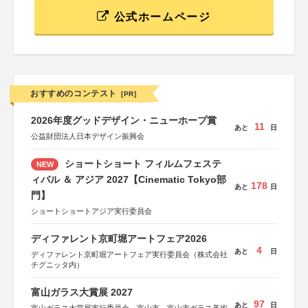
公式ホームページ
おすすめのコンテスト
[PR]
2026年度グッドデザイン・ニューホープ賞
11
あと
日
公益財団法人日本デザイン振興会
ショートショート フィルムフェステ
NEW
ィバル ＆ アジア 2027【Cinematic Tokyo部
178
あと
日
門】
ショートショートアジア実行委員会
ディファレント京町堀アートフェア2026
4
あと
日
ディファレント京町堀アートフェア実行委員会（株式会社
チグニッタ内）
富山ガラス大賞展 2027
97
あと
日