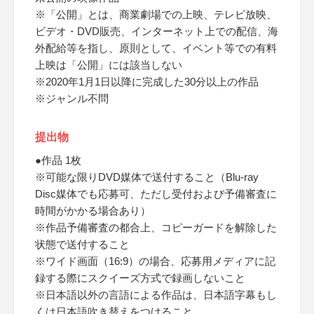
※「公開」とは、商業劇場での上映、テレビ放映、
ビデオ・DVD販売、インターネット上での配信、海
外配給等を指し、原則として、イベント等での有料
上映は「公開」には該当しない
※2020年1月1日以降に完成した30分以上の作品
※ジャンル不問
提出物
●作品 1枚
※可能な限りDVD媒体で送付すること（Blu-ray
Disc媒体でも応募可、ただし受付および予備審査に
時間がかかる場合あり）
※作品予備審査の都合上、コピーガードを解除した
状態で送付すること
※ワイド画面（16:9）の場合、応募用メディアに記
録する際にスクイーズ方式で録画しないこと
※日本語以外の言語による作品は、日本語字幕もし
くは日本語吹き替えをつけること