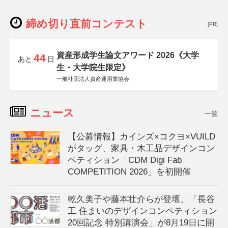
締め切り直前コンテスト
[PR]
資産形成学生論文アワード 2026《大学
44
あと
日
生・大学院生限定》
一般社団法人資産運用業協会
ニュース
一覧
【公募情報】カインズ×コクヨ×VUILD
がタッグ、家具・木工品デザインコン
ペティション「CDM Digi Fab
COMPETITION 2026」を初開催
乾久美子や藤本壮介らが登壇、「長谷
工 住まいのデザインコンペティション
20回記念 特別講演会」が8月19日に開