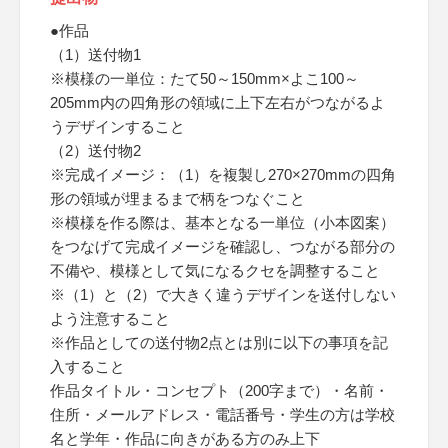
●作品
（1）送付物1
※模様の一単位：たて50～150mm×よこ100～
205mm内の四角形の領域に上下左右がつながるよ
うデザインすること
（2）送付物2
※完成イメージ：（1）を複製し270×270mmの四角
形の領域が埋まるまで柄をつなぐこと
※模様を作る際は、基本となる一単位（小本図案）
をつなげて完成イメージを確認し、つながる部分の
不備や、模様として気になるクセを調整すること
※（1）と（2）で大きく違うデザインを送付しない
よう注意すること
※作品としての送付物2点とは別に以下の事項を記
入すること
作品タイトル・コンセプト（200字まで）・名前・
住所・メールアドレス・電話番号・学生の方は学校
名と学年・作品に向きがある方のみ上下