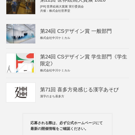
[PR]
世界絵画大賞展 実行委員会
共催：株式会社世界堂
第24回 CSデザイン賞 一般部門
株式会社中川ケミカル
第24回 CSデザイン賞 学生部門《学生
限定》
株式会社中川ケミカル
第71回 喜多方発感じる漢字あそび
漢字のまち喜多方
応募される際は、必ず公式ホームページにて
最新の開催情報をご確認ください。