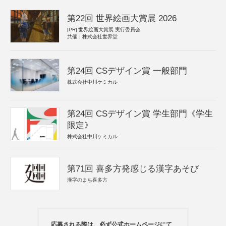
第22回 世界絵画大賞展 2026
[PR]
世界絵画大賞展 実行委員会
共催：株式会社世界堂
第24回 CSデザイン賞 一般部門
株式会社中川ケミカル
第24回 CSデザイン賞 学生部門《学生
限定》
株式会社中川ケミカル
第71回 喜多方発感じる漢字あそび
漢字のまち喜多方
応募される際は、必ず公式ホームページにて