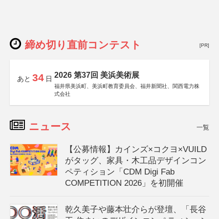
締め切り直前コンテスト
[PR]
2026 第37回 美浜美術展
34
あと
日
福井県美浜町、美浜町教育委員会、福井新聞社、関西電力株
式会社
ニュース
一覧
【公募情報】カインズ×コクヨ×VUILD
がタッグ、家具・木工品デザインコン
ペティション「CDM Digi Fab
COMPETITION 2026」を初開催
乾久美子や藤本壮介らが登壇、「長谷