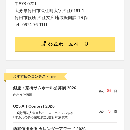
〒878-0201
大分県竹田市久住町大字久住6161-1
竹田市役所 久住支所地域振興課 TR係
tel : 0974-76-1111
公式ホームページ
おすすめのコンテスト
[PR]
銀座・京橋サムホール公募展 2026
85
あと
日
かわうそ画廊
U25 Art Contest 2026
9
あと
日
一般財団法人東京都ユース・ホステル協会
｢すみだの夢応援助成金｣交付対象事業
すみだ五彩の芸術祭 連携企画
西武信用金庫 カレンダーアワード 2026