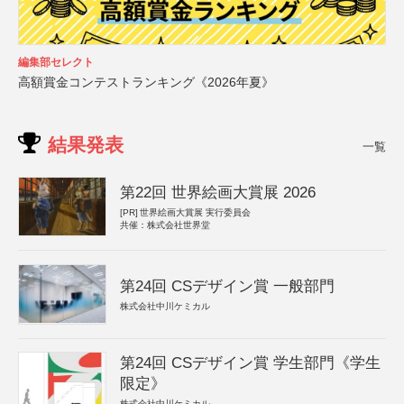
編集部セレクト
高額賞金コンテストランキング《2026年夏》
結果発表
一覧
第22回 世界絵画大賞展 2026
[PR]
世界絵画大賞展 実行委員会
共催：株式会社世界堂
第24回 CSデザイン賞 一般部門
株式会社中川ケミカル
第24回 CSデザイン賞 学生部門《学生
限定》
株式会社中川ケミカル