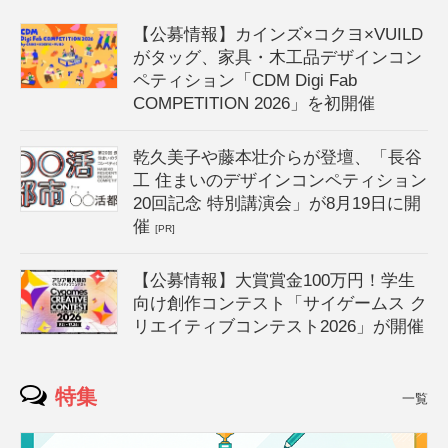
【公募情報】カインズ×コクヨ×VUILD
がタッグ、家具・木工品デザインコン
ペティション「CDM Digi Fab
COMPETITION 2026」を初開催
乾久美子や藤本壮介らが登壇、「長谷
工 住まいのデザインコンペティション
20回記念 特別講演会」が8月19日に開
催
[PR]
【公募情報】大賞賞金100万円！学生
向け創作コンテスト「サイゲームス ク
リエイティブコンテスト2026」が開催
特集
一覧