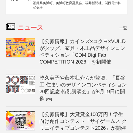
福井県美浜町、美浜町教育委員会、福井新聞社、関西電力株
式会社
ニュース
一覧
【公募情報】カインズ×コクヨ×VUILD
がタッグ、家具・木工品デザインコン
ペティション「CDM Digi Fab
COMPETITION 2026」を初開催
乾久美子や藤本壮介らが登壇、「長谷
工 住まいのデザインコンペティション
20回記念 特別講演会」が8月19日に開
催
[PR]
【公募情報】大賞賞金100万円！学生
向け創作コンテスト「サイゲームス ク
リエイティブコンテスト2026」が開催