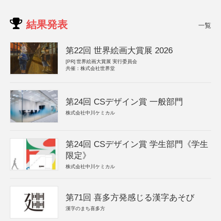
結果発表
一覧
第22回 世界絵画大賞展 2026
[PR]
世界絵画大賞展 実行委員会
共催：株式会社世界堂
第24回 CSデザイン賞 一般部門
株式会社中川ケミカル
第24回 CSデザイン賞 学生部門《学生
限定》
株式会社中川ケミカル
第71回 喜多方発感じる漢字あそび
漢字のまち喜多方