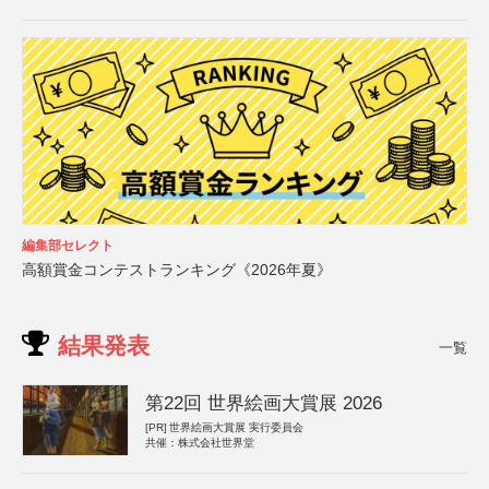
編集部セレクト
高額賞金コンテストランキング《2026年夏》
結果発表
一覧
第22回 世界絵画大賞展 2026
[PR]
世界絵画大賞展 実行委員会
共催：株式会社世界堂