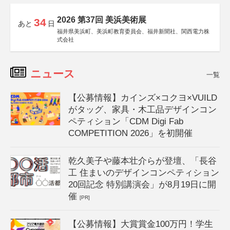
2026 第37回 美浜美術展
34
あと
日
福井県美浜町、美浜町教育委員会、福井新聞社、関西電力株
式会社
ニュース
一覧
【公募情報】カインズ×コクヨ×VUILD
がタッグ、家具・木工品デザインコン
ペティション「CDM Digi Fab
COMPETITION 2026」を初開催
乾久美子や藤本壮介らが登壇、「長谷
工 住まいのデザインコンペティション
20回記念 特別講演会」が8月19日に開
催
[PR]
【公募情報】大賞賞金100万円！学生