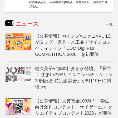
福井県美浜町、美浜町教育委員会、福井新聞社、関西電力株
式会社
ニュース
一覧
【公募情報】カインズ×コクヨ×VUILD
がタッグ、家具・木工品デザインコン
ペティション「CDM Digi Fab
COMPETITION 2026」を初開催
乾久美子や藤本壮介らが登壇、「長谷
工 住まいのデザインコンペティション
20回記念 特別講演会」が8月19日に開
催
[PR]
【公募情報】大賞賞金100万円！学生
向け創作コンテスト「サイゲームス ク
リエイティブコンテスト2026」が開催