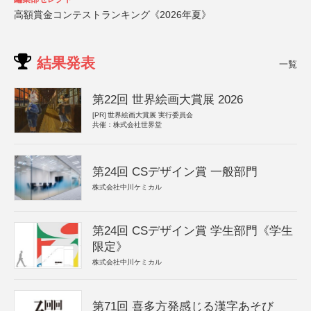
高額賞金コンテストランキング《2026年夏》
結果発表
一覧
第22回 世界絵画大賞展 2026
[PR]
世界絵画大賞展 実行委員会
共催：株式会社世界堂
第24回 CSデザイン賞 一般部門
株式会社中川ケミカル
第24回 CSデザイン賞 学生部門《学生
限定》
株式会社中川ケミカル
第71回 喜多方発感じる漢字あそび