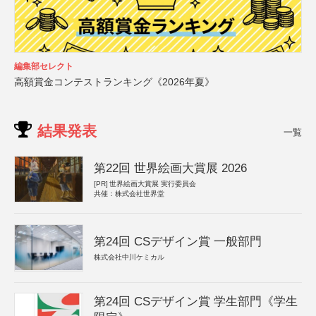
編集部セレクト
高額賞金コンテストランキング《2026年夏》
結果発表
一覧
第22回 世界絵画大賞展 2026
[PR]
世界絵画大賞展 実行委員会
共催：株式会社世界堂
第24回 CSデザイン賞 一般部門
株式会社中川ケミカル
第24回 CSデザイン賞 学生部門《学生