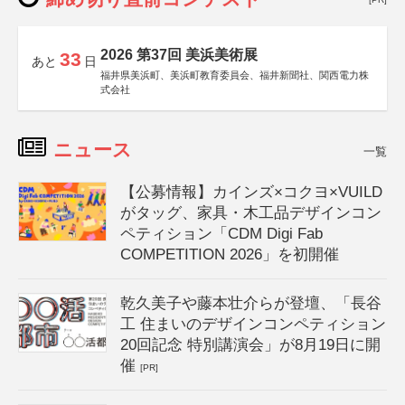
2026 第37回 美浜美術展
33
あと
日
福井県美浜町、美浜町教育委員会、福井新聞社、関西電力株
式会社
ニュース
一覧
【公募情報】カインズ×コクヨ×VUILD
がタッグ、家具・木工品デザインコン
ペティション「CDM Digi Fab
COMPETITION 2026」を初開催
乾久美子や藤本壮介らが登壇、「長谷
工 住まいのデザインコンペティション
20回記念 特別講演会」が8月19日に開
催
[PR]