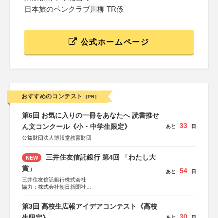
日本旅のペンクラブ川柳 TR係
公式ホームページ
おすすめのコンテスト
[PR]
第6回 お気に入りの一冊をあなたへ 読書推せ
33
ん文コンクール《小・中学生限定》
あと
日
公益財団法人博報堂教育財団
三井住友信託銀行 第4回 「わたし大
NEW
賞」
54
あと
日
三井住友信託銀行株式会社
協力：株式会社朝日新聞社
後援：日本郵便株式会社
第3回 高校生広報アイデアコンテスト《高校
30
生限定》
あと
日