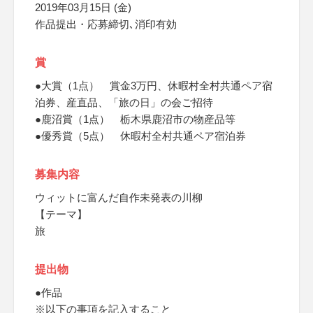
2019年03月15日 (金)
作品提出・応募締切､消印有効
賞
●大賞（1点） 賞金3万円、休暇村全村共通ペア宿
泊券、産直品、「旅の日」の会ご招待
●鹿沼賞（1点） 栃木県鹿沼市の物産品等
●優秀賞（5点） 休暇村全村共通ペア宿泊券
募集内容
ウィットに富んだ自作未発表の川柳
【テーマ】
旅
提出物
●作品
※以下の事項を記入すること