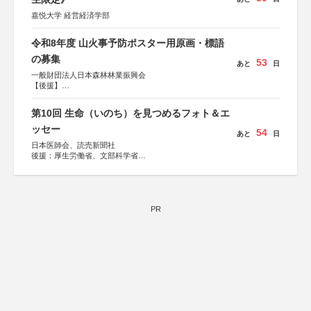
嘉悦大学 経営経済学部
令和8年度 山火事予防ポスター用原画・標語
の募集
53
あと
日
一般財団法人日本森林林業振興会
【後援】
総務省消防庁、文部科学省、林野庁、全国森林組合連合
会、森林火災対策協会
第10回 生命（いのち）を見つめるフォト＆エ
ッセー
54
あと
日
日本医師会、読売新聞社
後援：厚生労働省、文部科学省
協賛：東京海上日動火災保険株式会社、東京海上日動あん
しん生命保険株式会社
PR