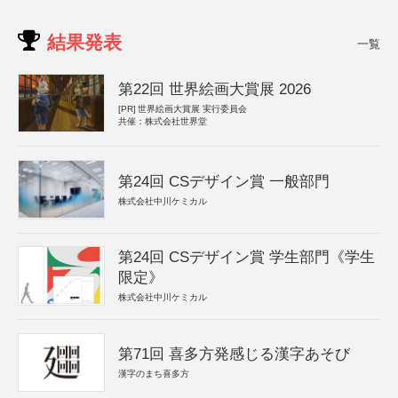
結果発表
一覧
第22回 世界絵画大賞展 2026
[PR]
世界絵画大賞展 実行委員会
共催：株式会社世界堂
第24回 CSデザイン賞 一般部門
株式会社中川ケミカル
第24回 CSデザイン賞 学生部門《学生
限定》
株式会社中川ケミカル
第71回 喜多方発感じる漢字あそび
漢字のまち喜多方