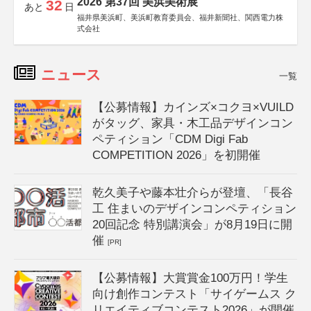
2026 第37回 美浜美術展
32
あと
日
福井県美浜町、美浜町教育委員会、福井新聞社、関西電力株
式会社
ニュース
一覧
【公募情報】カインズ×コクヨ×VUILD
がタッグ、家具・木工品デザインコン
ペティション「CDM Digi Fab
COMPETITION 2026」を初開催
乾久美子や藤本壮介らが登壇、「長谷
工 住まいのデザインコンペティション
20回記念 特別講演会」が8月19日に開
催
[PR]
【公募情報】大賞賞金100万円！学生
向け創作コンテスト「サイゲームス ク
リエイティブコンテスト2026」が開催