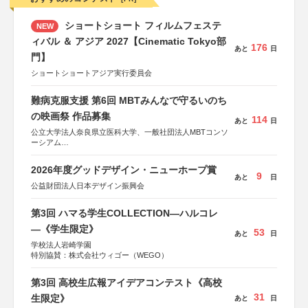
ショートショート フィルムフェステ
NEW
ィバル ＆ アジア 2027【Cinematic Tokyo部
176
あと
日
門】
ショートショートアジア実行委員会
難病克服支援 第6回 MBTみんなで守るいのち
の映画祭 作品募集
114
あと
日
公立大学法人奈良県立医科大学、一般社団法人MBTコンソ
ーシアム
協力：読売新聞社
2026年度グッドデザイン・ニューホープ賞
後援：厚生労働省
9
あと
日
文部科学省
公益財団法人日本デザイン振興会
奈良県
日本経済団体連合会
第3回 ハマる学生COLLECTION―ハルコレ
関西経済連合会
「“よい仕事おこし”フェア」実行委員会
―《学生限定》
53
あと
日
関西文化学術研究都市推進機構
学校法人岩崎学園
東京難病団体連絡協議会
特別協賛：株式会社ウィゴー（WEGO）
第3回 高校生広報アイデアコンテスト《高校
31
生限定》
あと
日