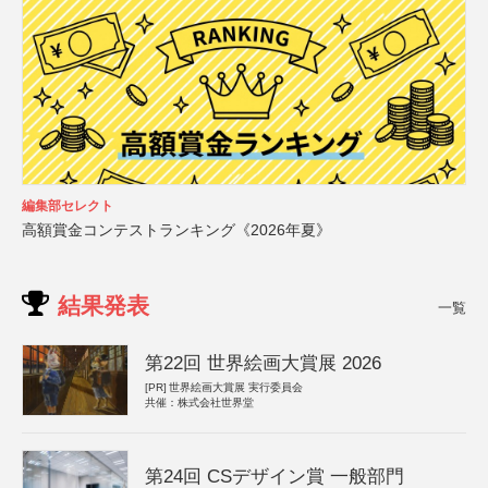
編集部セレクト
高額賞金コンテストランキング《2026年夏》
結果発表
一覧
第22回 世界絵画大賞展 2026
[PR]
世界絵画大賞展 実行委員会
共催：株式会社世界堂
第24回 CSデザイン賞 一般部門