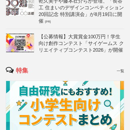
乾久美子や藤本壮介らが登壇、「長谷
工 住まいのデザインコンペティション
20回記念 特別講演会」が8月19日に開
催
[PR]
【公募情報】大賞賞金100万円！学生
向け創作コンテスト「サイゲームス ク
リエイティブコンテスト2026」が開催
特集
一覧