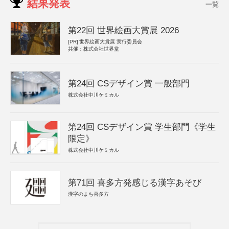
結果発表
一覧
第22回 世界絵画大賞展 2026
[PR]
世界絵画大賞展 実行委員会
共催：株式会社世界堂
第24回 CSデザイン賞 一般部門
株式会社中川ケミカル
第24回 CSデザイン賞 学生部門《学生
限定》
株式会社中川ケミカル
第71回 喜多方発感じる漢字あそび
漢字のまち喜多方