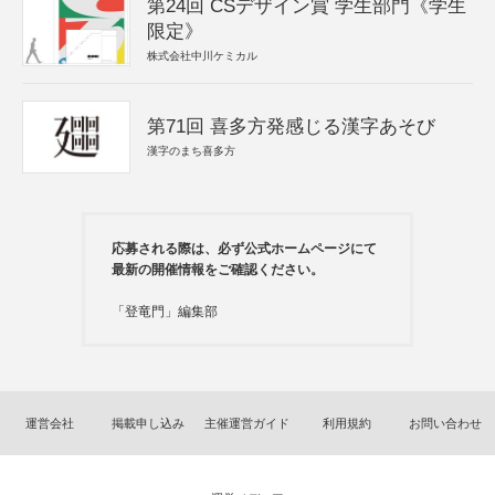
第24回 CSデザイン賞 学生部門《学生
限定》
株式会社中川ケミカル
第71回 喜多方発感じる漢字あそび
漢字のまち喜多方
応募される際は、必ず公式ホームページにて
最新の開催情報をご確認ください。
「登竜門」編集部
運営会社
掲載申し込み
主催運営ガイド
利用規約
お問い合わせ