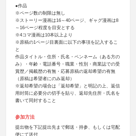
●作品
※ページ数の制限は無し
※ストーリー漫画は16～40ページ、ギャグ漫画は8
～16ページ程度を目安とする
※4コマ漫画は10本以上より
※原稿の1ページ目裏面に以下の事項を記入するこ
と
作品タイトル・住所・氏名・ペンネーム（ある方の
み）・年齢・電話番号・職業・性別・商業誌での受
賞歴／掲載歴の有無・応募原稿の返却希望の有無
（原稿は希望者にのみ返却）
※返却希望の場合は「返却希望」と明記の上、返信
用封筒に必要分の切手を貼り、返却先住所・氏名を
書いて同封すること
参加方法
提出物を下記提出先まで郵送・持参、もしくは宅配
便にて送付