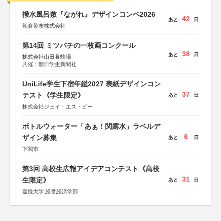
撥水風呂敷『ながれ』デザインコンペ2026
42
あと
日
朝倉染布株式会社
第14回 ミツバチの一枚画コンクール
38
あと
日
株式会社山田養蜂場
共催：朝日学生新聞社
UniLife学生下宿年鑑2027 表紙デザインコン
37
テスト《学生限定》
あと
日
株式会社ジェイ・エス・ビー
ボトルウォーター「あぁ！関露水」ラベルデ
6
ザイン募集
あと
日
下関市
第3回 高校生広報アイデアコンテスト《高校
31
生限定》
あと
日
嘉悦大学 経営経済学部