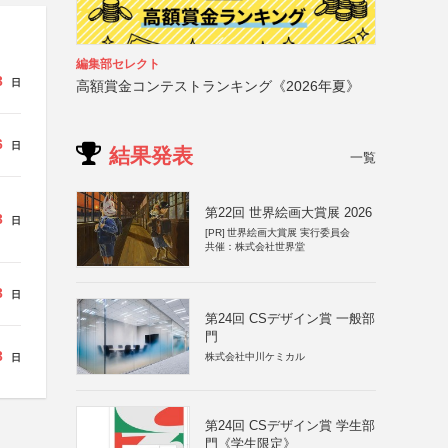
編集部セレクト
3
日
高額賞金コンテストランキング《2026年夏》
6
日
結果発表
一覧
第22回 世界絵画大賞展 2026
3
日
[PR]
世界絵画大賞展 実行委員会
共催：株式会社世界堂
3
日
第24回 CSデザイン賞 一般部
門
3
株式会社中川ケミカル
日
第24回 CSデザイン賞 学生部
門《学生限定》