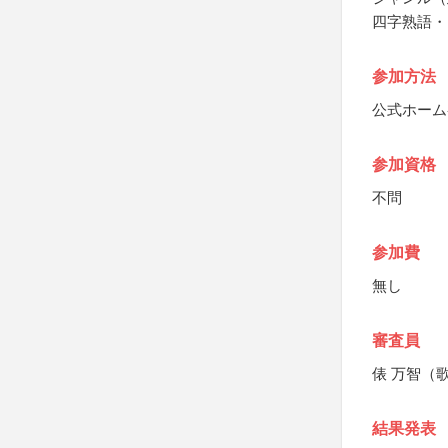
四字熟語・
参加方法
公式ホーム
参加資格
不問
参加費
無し
審査員
俵 万智（
結果発表