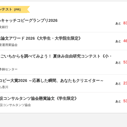
ンテスト
[PR]
veキャッチコピーグランプリ2026
8
あと
友銀行
論文アワード 2026《大学生・大学院生限定》
4
あと
産運用業協会
すごいちからを調べてみよう！ 夏休み自由研究コンテスト《小・
5
》
あと
本銅センター
Mコピー大賞2026 ～応募した瞬間、あなたもクリエイター～
2
あと
ム香川
 建設コンサルタンツ協会懸賞論文《学生限定》
5
あと
建設コンサルタンツ協会