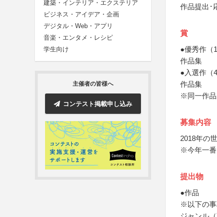
建築・インテリア・エクステリア
作品提出･
ビジネス・アイデア・企画
デジタル・Web・アプリ
賞
音楽・エンタメ・レシピ
●優秀作（
学生向け
作品集
●入選作（
作品集
主催者の皆様へ
※同一作品
コンテスト掲載申し込み
募集内容
2018年
※今年一番
提出物
●作品
※以下の事
ジャンル（