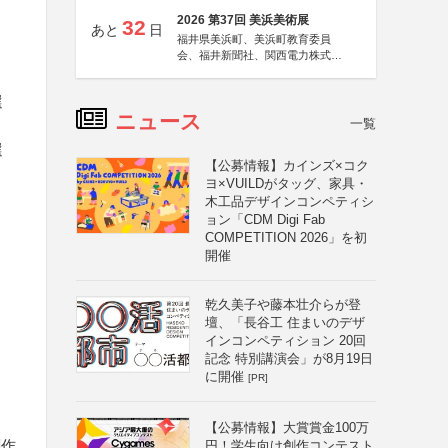
2026 第37回 美浜美術展
32
あと
日
福井県美浜町、美浜町教育委員
会、福井新聞社、関西電力株式会
社
選
ニュース
一覧
選
【公募情報】カインズ×コク
ヨ×VUILDがタッグ、家具・
木工品デザインコンペティシ
ョン「CDM Digi Fab
COMPETITION 2026」を初
開催
乾久美子や藤本壮介らが登
壇、「長谷工 住まいのデザ
インコンペティション 20回
記念 特別講演会」が8月19日
に開催
[PR]
【公募情報】大賞賞金100万
創作
円！学生向け創作コンテスト