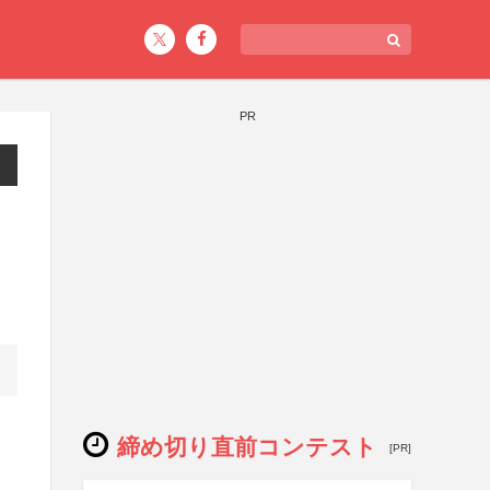
PR
締め切り直前コンテスト
[PR]