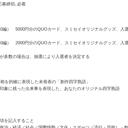
応募締切､必着
10編） 5000円分のQUOカード、スミセイオリジナルグッズ、入
40編） 2000円分のQUOカード、スミセイオリジナルグッズ、入
が多数の場合は、抽選により入選者を決定する
の世相を的確に表現した未発表の「創作四字熟語」
印象に残った出来事を表現した、あなたのオリジナル四字熟語
項を記入すること
政治・経済／社会／国際情勢／文化・スポーツ／流行・芸能）・