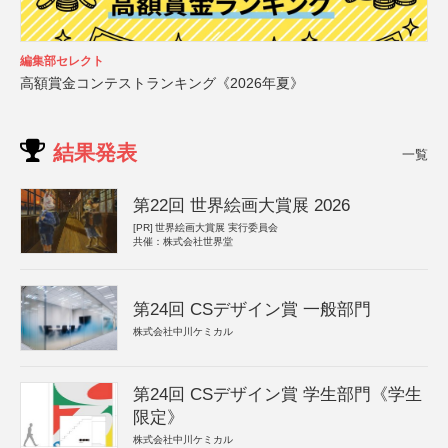
編集部セレクト
高額賞金コンテストランキング《2026年夏》
結果発表
一覧
第22回 世界絵画大賞展 2026
[PR]
世界絵画大賞展 実行委員会
共催：株式会社世界堂
第24回 CSデザイン賞 一般部門
株式会社中川ケミカル
第24回 CSデザイン賞 学生部門《学生
限定》
株式会社中川ケミカル