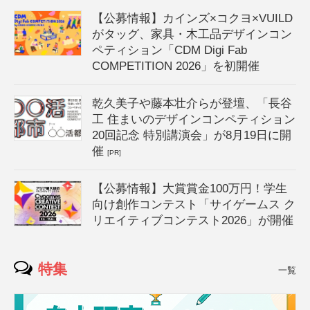
【公募情報】カインズ×コクヨ×VUILD
がタッグ、家具・木工品デザインコン
ペティション「CDM Digi Fab
COMPETITION 2026」を初開催
乾久美子や藤本壮介らが登壇、「長谷
工 住まいのデザインコンペティション
20回記念 特別講演会」が8月19日に開
催
[PR]
【公募情報】大賞賞金100万円！学生
向け創作コンテスト「サイゲームス ク
リエイティブコンテスト2026」が開催
特集
一覧