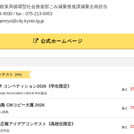
政策局循環型社会推進部ごみ減量推進課減量企画担当
13-4930 / fax : 075-213-0453
genryo@city.kyoto.lg.jp
公式ホームページ
ンテスト
[PR]
大学 コンペティション2026《学生限定》
2
あと
Association Liberal Arts協会
島 CMコピー大賞 2026
7
あと
ム徳島
生広報アイデアコンテスト《高校生限定》
3
あと
経済学部