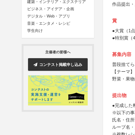
建築・インテリア・エクステリア
作品提出・
ビジネス・アイデア・企画
デジタル・Web・アプリ
賞
音楽・エンタメ・レシピ
●大賞（1
学生向け
●特別賞（
主催者の皆様へ
募集内容
普段捨てら
コンテスト掲載申し込み
【テーマ】
野菜・果物
提出物
●完成した
※以下の事
氏名・住所
ループ名・
※複数レシ