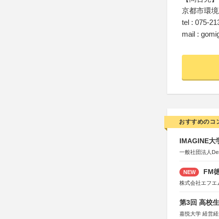
京都市環境
tel : 075-2
mail : gomi
おすすめのコ
IMAGINE
一般社団法人Design 
FM徳
NEW
株式会社エフエ
第3回 高校
嘉悦大学 経営