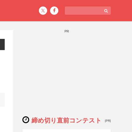
PR
締め切り直前コンテスト
[PR]