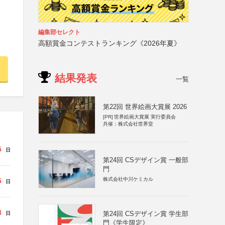
編集部セレクト
高額賞金コンテストランキング《2026年夏》
結果発表
一覧
第22回 世界絵画大賞展 2026
[PR]
世界絵画大賞展 実行委員会
共催：株式会社世界堂
5
日
第24回 CSデザイン賞 一般部
門
株式会社中川ケミカル
5
日
3
第24回 CSデザイン賞 学生部
日
門《学生限定》