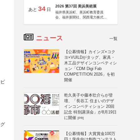
2026 第37回 美浜美術展
34
あと
日
福井県美浜町、美浜町教育委員
会、福井新聞社、関西電力株式会
社
ニュース
一覧
【公募情報】カインズ×コク
ヨ×VUILDがタッグ、家具・
木工品デザインコンペティシ
ョン「CDM Digi Fab
COMPETITION 2026」を初
開催
シピ
乾久美子や藤本壮介らが登
壇、「長谷工 住まいのデザ
インコンペティション 20回
記念 特別講演会」が8月19日
に開催
[PR]
、グ
【公募情報】大賞賞金100万
円！学生向け創作コンテスト