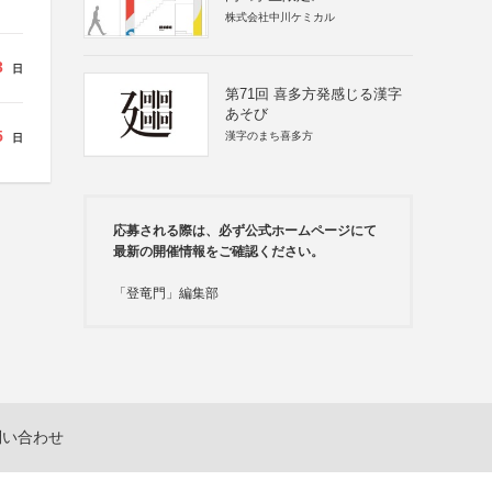
株式会社中川ケミカル
3
日
第71回 喜多方発感じる漢字
あそび
5
漢字のまち喜多方
日
応募される際は、必ず公式ホームページにて
最新の開催情報をご確認ください。
「登竜門」編集部
問い合わせ