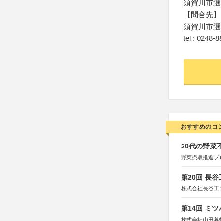
須賀川市選
【問合先】
須賀川市選
tel : 0248-
おすすめのコ
20代の野
野菜摂取推進プ
第20回 長
株式会社長谷工
第14回 ミ
株式会社山田養