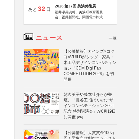
2026 第37回 美浜美術展
32
あと
日
福井県美浜町、美浜町教育委員
会、福井新聞社、関西電力株式会
社
ニュース
一覧
【公募情報】カインズ×コク
ヨ×VUILDがタッグ、家具・
木工品デザインコンペティシ
ョン「CDM Digi Fab
COMPETITION 2026」を初
開催
乾久美子や藤本壮介らが登
壇、「長谷工 住まいのデザ
インコンペティション 20回
記念 特別講演会」が8月19日
に開催
[PR]
【公募情報】大賞賞金100万
円！学生向け創作コンテスト