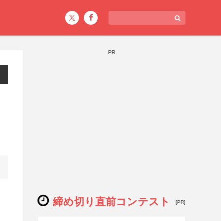
PR
締め切り直前コンテスト
[PR]