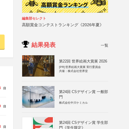
編集部セレクト
高額賞金コンテストランキング《2026年夏》
結果発表
一覧
第22回 世界絵画大賞展 2026
[PR]
世界絵画大賞展 実行委員会
共催：株式会社世界堂
3
日
第24回 CSデザイン賞 一般部
門
株式会社中川ケミカル
9
日
第24回 CSデザイン賞 学生部
8
日
門《学生限定》