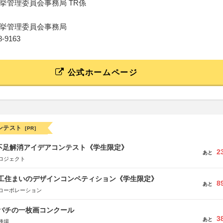
挙管理委員会事務局 TR係
挙管理委員会事務局
88-9163
公式ホームページ
ンテスト
[PR]
菜不足解消アイデアコンテスト《学生限定》
2
あと
ロジェクト
谷工住まいのデザインコンペティション《学生限定》
8
あと
コーポレーション
ツバチの一枚画コンクール
3
あと
蜂場