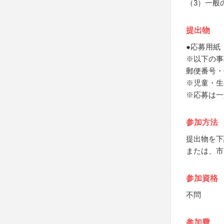
（3）一般
提出物
●応募用紙
※以下の事
郵便番号・
※児童・生
※応募は一
参加方法
提出物を下
または、市
参加資格
不問
参加費