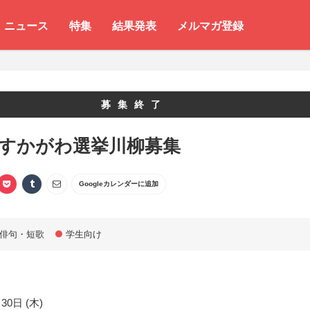
ニュース
特集
結果発表
メルマガ登録
募集終了
 すかがわ選挙川柳募集
Googleカレンダーに追加
俳句・短歌
学生向け
30日 (木)