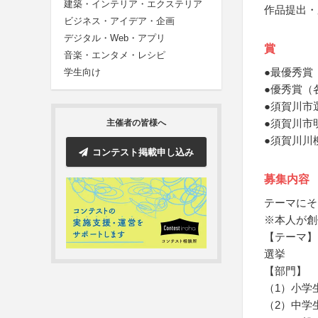
建築・インテリア・エクステリア
作品提出・
ビジネス・アイデア・企画
デジタル・Web・アプリ
賞
音楽・エンタメ・レシピ
●最優秀賞
学生向け
●優秀賞（
●須賀川市
●須賀川市
主催者の皆様へ
●須賀川川
コンテスト掲載申し込み
募集内容
テーマにそ
※本人が創
【テーマ】
選挙
【部門】
（1）小学
（2）中学